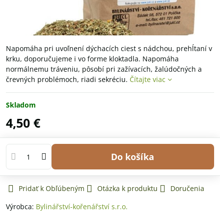
Napomáha pri uvoľnení dýchacích ciest s nádchou, prehĺtaní v
krku, doporučujeme i vo forme kloktadla. Napomáha
normálnemu tráveniu, pôsobí pri zažívacích, žalúdočných a
črevných problémoch, riadi sekréciu.
Čítajte viac
Skladom
4,50 €
Do košíka
Pridať k Obľúbeným
Otázka k produktu
Doručenia
Výrobca:
Bylinářství-kořenářství s.r.o.