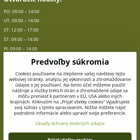
PO: 09:00 – 14:00
UT: 09:00 – 14:00
ST: 12:00 – 17:00
ŠT: 09:00 – 14:00
PI: 09:00 – 14:00
Predvoľby súkromia
Poradňa
Cookies používame na zlepšenie vašej návštevy tejto
PO - PIA od 10:00 do 14:00
webovej stránky, analýzu jej výkonnosti a zhromažďovanie
údajov o jej používaní. Na tento účel môžeme použiť
nástroje a služby tretích strán a zhromaždené údaje sa
Telefón poradňa:
môžu preniesť k partnerom v EÚ, USA alebo iných
+421 903 996 513
krajinách. Kliknutím na „Prijať všetky cookies“ vyjadrujete
svoj súhlas s týmto spracovaním. Nižšie môžete nájsť
E-mail:
podrobné informácie alebo upraviť svoje preferencie.
poradna@pramenzdravia.sk
Zásady ochrany osobných údajov
©
2026
Copyright
Prijať všetky cookies