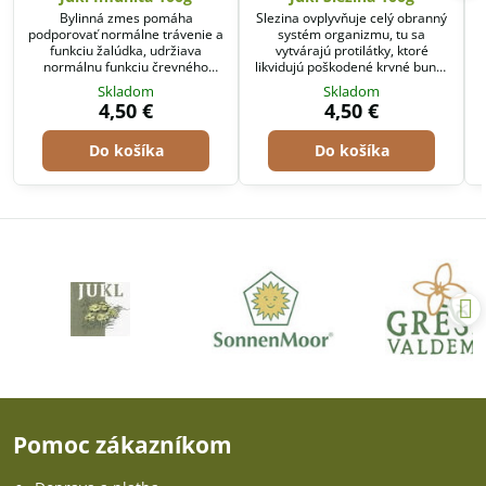
Bylinná zmes pomáha
Slezina ovplyvňuje celý obranný
podporovať normálne trávenie a
systém organizmu, tu sa
funkciu žalúdka, udržiava
vytvárajú protilátky, ktoré
normálnu funkciu črevného
likvidujú poškodené krvné bunky
traktu, kde práve sídli významné
(čistí krv), a preto maximálne
Skladom
Skladom
množstvo buniek imunitného
podporme jej funkciu!
4,50 €
4,50 €
systému.
Do košíka
Do košíka
Pomoc zákazníkom