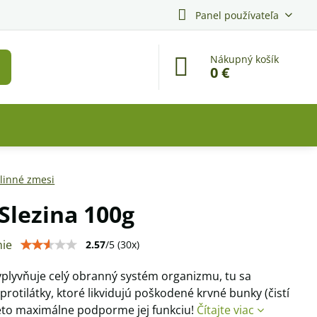
Panel používateľa
Nákupný košík
0 €
linné zmesi
 Slezina 100g
ie
2.57
/
5
(
30
x)
vplyvňuje celý obranný systém organizmu, tu sa
 protilátky, ktoré likvidujú poškodené krvné bunky (čistí
reto maximálne podporme jej funkciu!
Čítajte viac