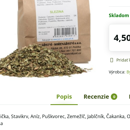
Skladom
4,5
Pridať
Výrobca:
B
Popis
Recenzie
0
ička, Stavikrv, Aníz, Puškvorec, Zemežlč, Jablčník, Čakanka, 
na