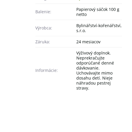
Papierový sáčok 100 g
Balenie:
netto
Bylinářství-kořenářství,
Výrobca:
s.r.o.
Záruka:
24 mesiacov
Výživový doplnok.
Neprekračujte
odporúčané denné
dávkovanie.
Informácie:
Uchovávajte mimo
dosahu detí. Nieje
náhradou pestrej
stravy.