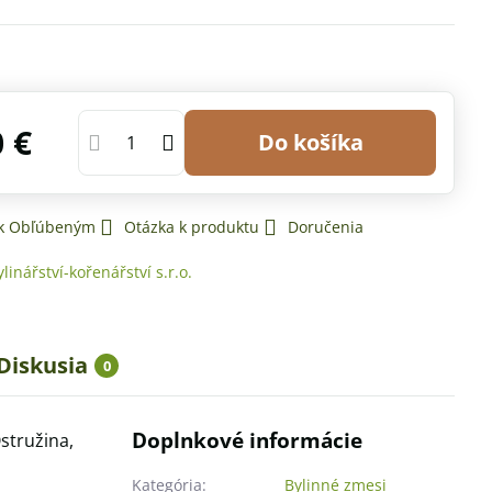
0 €
Do košíka
 k Obľúbeným
Otázka k produktu
Doručenia
ylinářství-kořenářství s.r.o.
Diskusia
0
Doplnkové informácie
Ostružina,
Kategória:
Bylinné zmesi