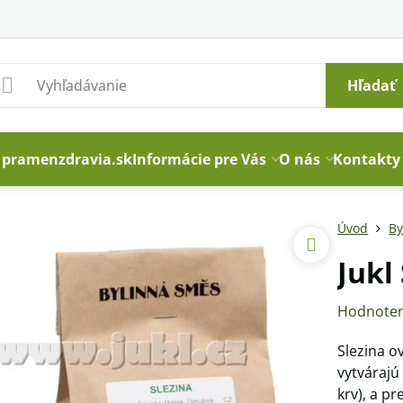
Hľadať
pramenzdravia.sk
Informácie pre Vás
O nás
Kontakty
Úvod
By
Jukl
Hodnoten
Slezina o
vytvárajú
krv), a p