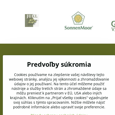
Pomoc zákazníkom
Kontakt
Predvoľby súkromia
Doprava a platba
OZC JUŽANKA
gen. Svobodu
Cookies používame na zlepšenie vašej návštevy tejto
Obchodné podmienky
webovej stránky, analýzu jej výkonnosti a zhromažďovanie
Telefón:
údajov o jej používaní. Na tento účel môžeme použiť
+421 903 996
Reklamačné podmienky
nástroje a služby tretích strán a zhromaždené údaje sa
môžu preniesť k partnerom v EÚ, USA alebo iných
E-mail:
Ochrana osobných údajov
krajinách. Kliknutím na „Prijať všetky cookies“ vyjadrujete
info@pramen
svoj súhlas s týmto spracovaním. Nižšie môžete nájsť
Pravidlá cookies
podrobné informácie alebo upraviť svoje preferencie.