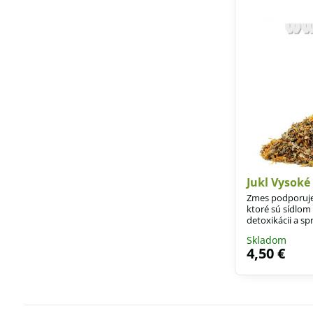
Jukl Vysoké
Zmes podporuje
ktoré sú sídlo
detoxikácii a s
Skladom
4,50 €