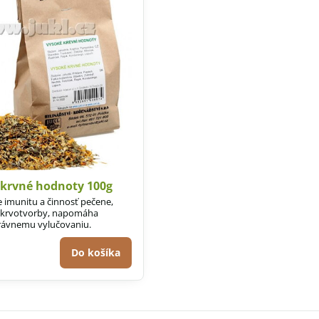
 krvné hodnoty 100g
 imunitu a činnosť pečene,
m krvotvorby, napomáha
právnemu vylučovaniu.
Do košíka