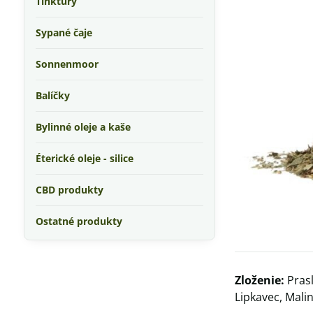
Tinktúry
Sypané čaje
Sonnenmoor
Balíčky
Bylinné oleje a kaše
Éterické oleje - silice
CBD produkty
Ostatné produkty
Zloženie:
Prasl
Lipkavec, Mali