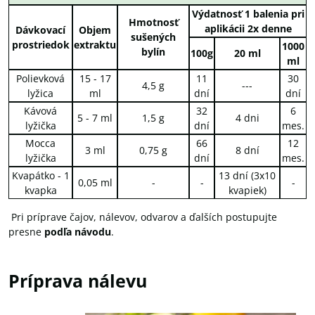
Výdatnosť 1 balenia pri
Hmotnosť
aplikácii 2x denne
Dávkovací
Objem
sušených
prostriedok
extraktu
1000
bylín
100g
20 ml
ml
Polievková
15 - 17
11
30
4,5 g
---
lyžica
ml
dní
dní
Kávová
32
6
5 - 7 ml
1,5 g
4 dni
lyžička
dní
mes.
Mocca
66
12
3 ml
0,75 g
8 dní
lyžička
dní
mes.
Kvapátko - 1
13 dní (3x10
0,05 ml
-
-
-
kvapka
kvapiek)
Pri príprave čajov, nálevov, odvarov a ďalších postupujte
presne
podľa návodu
.
Príprava nálevu