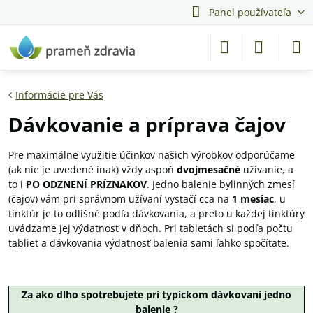
Panel používateľa
Informácie pre Vás
Dávkovanie a príprava čajov
Pre maximálne využitie účinkov našich výrobkov odporúčame
(ak nie je uvedené inak) vždy aspoň
dvojmesačné
užívanie, a
to i
PO ODZNENÍ PRÍZNAKOV
. Jedno balenie bylinných zmesí
(čajov) vám pri správnom užívaní vystačí cca na
1 mesiac
, u
tinktúr je to odlišné podľa dávkovania, a preto u každej tinktúry
uvádzame jej výdatnosť v dňoch. Pri tabletách si podľa počtu
tabliet a dávkovania výdatnosť balenia sami ľahko spočítate.
Za ako dlho spotrebujete pri typickom dávkovaní jedno
balenie ?