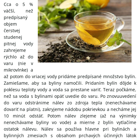
Cca o 5 %
väčší, než
predpísaný
objem
čerstvej
studenej
pitnej vody
zahrejeme
rýchlo až do
varu (nie v
mikrovlnke) a
až potom do vriacej vody pridáme predpísané množstvo bylín.
Zamiešame, aby sa byliny namočili. Pridaním bylín dôjde k
poklesu teploty vody a voda sa prestane variť. Teraz počkáme,
než sa voda s bylinami opäť uvedie do varu. Po znovuuvedení
do varu odstránime nálev zo zdroja tepla (nenechávame
dovariť na platni), zakryjeme nádobu pokrievkou a necháme jej
10 minút odstáť. Potom nálev zlejeme (až na výnimky
nenechávame byliny vo vode) a mierne z bylín vytlačíme
ostatok nálevu. Nálev sa používa hlavne pri bylinách a
bylinných zmesiach s obsahom prchavých účinných látok