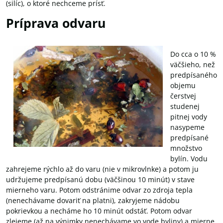
(silíc), o ktoré nechceme prísť.
Príprava odvaru
Do cca o 10 %
väčšieho, než
predpísaného
objemu
čerstvej
studenej
pitnej vody
nasypeme
predpísané
množstvo
bylín. Vodu
zahrejeme rýchlo až do varu (nie v mikrovlnke) a potom ju
udržujeme predpísanú dobu (väčšinou 10 minút) v stave
mierneho varu. Potom odstránime odvar zo zdroja tepla
(nenechávame dovariť na platni), zakryjeme nádobu
pokrievkou a necháme ho 10 minút odstáť. Potom odvar
zlejeme (až na výnimky nenechávame vo vode byliny) a mierne