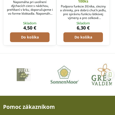
100ks
Napomáha pri uvoľnení
dýchacích ciest s nádchou,
Podpora funkcie žlčníka, sleziny
prehĺtaní v krku, doporučujeme i
a slinivky, pre dobrú chuť k jedlu,
vo forme kloktadla. Napomáha
pre správnu funkciu látkovej
normálnemu tráveniu, pôsobí pri
výmeny a pre celkové
zažívacích, žalúdočných a
posilnenie.
Skladom
Skladom
črevných problémoch, riadi
4,50 €
6,30 €
sekréciu.
Do košíka
Do košíka
Pomoc zákazníkom