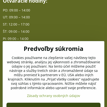
Otváracie hodiny:
PO: 09:00 – 14:00
UT: 09:00 – 14:00
ST: 12:00 – 17:00
ŠT: 09:00 – 14:00
PI: 09:00 – 14:00
Predvoľby súkromia
Poradňa
Cookies používame na zlepšenie vašej návštevy tejto
PO - PIA od 10:00 do 14:00
webovej stránky, analýzu jej výkonnosti a zhromažďovanie
údajov o jej používaní. Na tento účel môžeme použiť
nástroje a služby tretích strán a zhromaždené údaje sa
Telefón poradňa:
môžu preniesť k partnerom v EÚ, USA alebo iných
+421 903 996 513
krajinách. Kliknutím na „Prijať všetky cookies“ vyjadrujete
svoj súhlas s týmto spracovaním. Nižšie môžete nájsť
E-mail:
podrobné informácie alebo upraviť svoje preferencie.
poradna@pramenzdravia.sk
Zásady ochrany osobných údajov
©
2026
Copyright