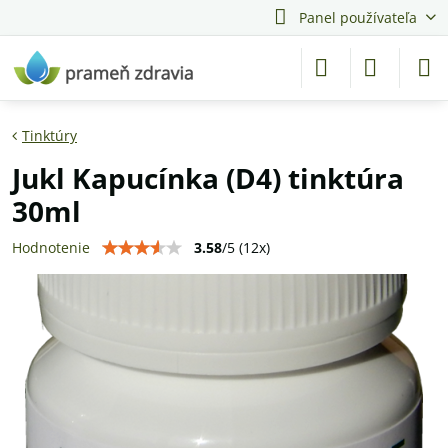
Panel používateľa
Tinktúry
Jukl Kapucínka (D4) tinktúra
30ml
3.58
/
5
(
12
x)
Hodnotenie