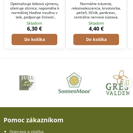
Optimalizuje látkovú výmenu,
Normálne trávenie,
ošetruje sliznice, napomáha k
rekonvalescencia, krvotvorba,
normálnej hladine inzulínu v
pečeň, žlčník, pankreas,
tele, podporuje činnosť
centrálna nervová sústava.
pankreasu.
Skladom
Skladom
6,30 €
4,40 €
Do košíka
Do košíka
Pomoc zákazníkom
Doprava a platba