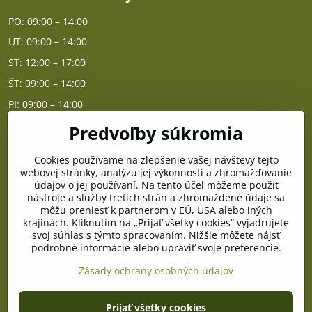
PO: 09:00 – 14:00
UT: 09:00 – 14:00
ST: 12:00 – 17:00
ŠT: 09:00 – 14:00
PI: 09:00 – 14:00
Predvoľby súkromia
Poradňa
Cookies používame na zlepšenie vašej návštevy tejto
PO - PIA od 10:00 do 14:00
webovej stránky, analýzu jej výkonnosti a zhromažďovanie
údajov o jej používaní. Na tento účel môžeme použiť
nástroje a služby tretích strán a zhromaždené údaje sa
Telefón poradňa:
môžu preniesť k partnerom v EÚ, USA alebo iných
+421 903 996 513
krajinách. Kliknutím na „Prijať všetky cookies“ vyjadrujete
svoj súhlas s týmto spracovaním. Nižšie môžete nájsť
E-mail:
podrobné informácie alebo upraviť svoje preferencie.
poradna@pramenzdravia.sk
Zásady ochrany osobných údajov
©
2026
Copyright
Prijať všetky cookies
Predvoľby súkromia
Zásady ochrany osobných údajov