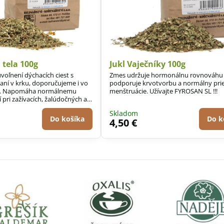
 tela 100g
Jukl Vaječníky 100g
oľnení dýchacích ciest s
Zmes udržuje hormonálnu rovnováhu 
aní v krku, doporučujeme i vo
podporuje krvotvorbu a normálny pri
la. Napomáha normálnemu
menštruácie. Užívajte FYROSAN SL !!!
 pri zažívacích, žalúdočných a
moch, riadi sekréciu.
Skladom
Do košíka
Do k
4,50 €