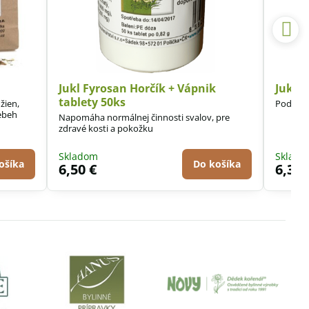
Jukl Fyrosan Horčík + Vápnik
Jukl F
tablety 50ks
žien,
Podporuj
ebeh
Napomáha normálnej činnosti svalov, pre
zdravé kosti a pokožku
Skladom
Sklad
ošíka
Do košíka
6,50 €
6,30 