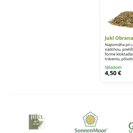
Jukl Obrana
Napomáha pri uv
nádchou, prehĺt
forme kloktad
tráveniu, pôsobí
črevných problé
Skladom
4,50 €