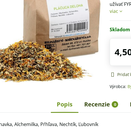
užívať FY
viac
Skladom
4,5
Pridať
Výrobca:
B
Popis
Recenzie
0
avka, Alchemilka, Pŕhľava, Nechtík, Ľubovník