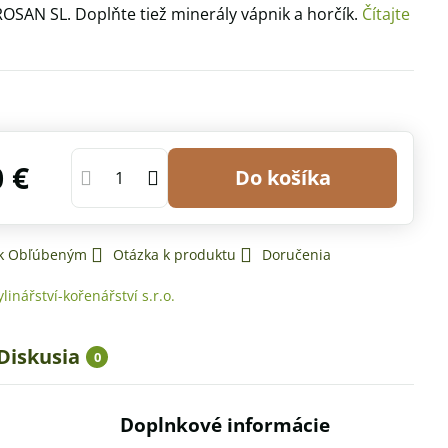
ROSAN SL. Doplňte tiež minerály vápnik a horčík.
Čítajte
0 €
Do košíka
 k Obľúbeným
Otázka k produktu
Doručenia
ylinářství-kořenářství s.r.o.
Diskusia
0
Doplnkové informácie