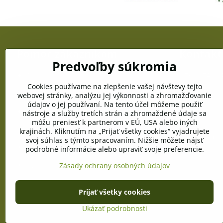
Pomoc zákazníkom
Kontakt
Predvoľby súkromia
Doprava a platba
OZC JUŽANKA
gen. Svobodu
Cookies používame na zlepšenie vašej návštevy tejto
Obchodné podmienky
webovej stránky, analýzu jej výkonnosti a zhromažďovanie
Telefón:
údajov o jej používaní. Na tento účel môžeme použiť
+421 903 996
Reklamačné podmienky
nástroje a služby tretích strán a zhromaždené údaje sa
môžu preniesť k partnerom v EÚ, USA alebo iných
E-mail:
Ochrana osobných údajov
krajinách. Kliknutím na „Prijať všetky cookies“ vyjadrujete
info@pramen
svoj súhlas s týmto spracovaním. Nižšie môžete nájsť
Pravidlá cookies
podrobné informácie alebo upraviť svoje preferencie.
Vyžiadanie osobných údajov
Zásady ochrany osobných údajov
Prijať všetky cookies
©
2026
Co
Ukázať podrobnosti