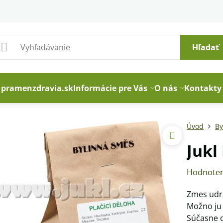
Hľadať
pramenzdravia.sk
Informácie pre Vás
O nás
Kontakty
Úvod
By
Jukl
Hodnoten
Zmes udr
Možno ju 
Súčasne 