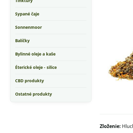
Tinktúry
Sypané čaje
Sonnenmoor
Balíčky
Bylinné oleje a kaše
Éterické oleje - silice
CBD produkty
Ostatné produkty
Zloženie:
Hluch