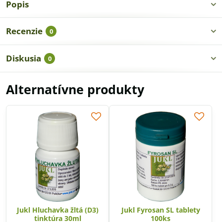
Popis
Recenzie
0
Diskusia
0
Alternatívne produkty
Jukl Hluchavka žltá (D3)
Jukl Fyrosan SL tablety
tinktúra 30ml
100ks