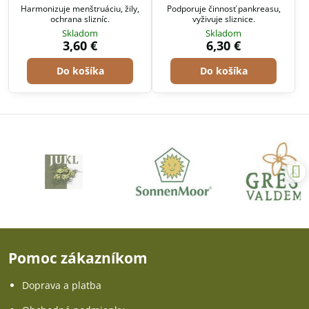
Harmonizuje menštruáciu, žily,
Podporuje činnosť pankreasu,
ochrana slizníc.
vyživuje sliznice.
Skladom
Skladom
3,60 €
6,30 €
Do košíka
Do košíka
Pomoc zákazníkom
Doprava a platba