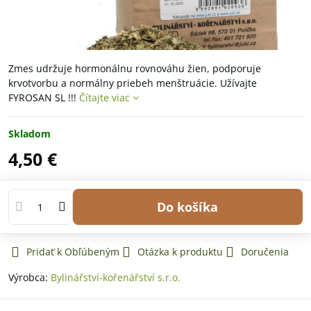
Zmes udržuje hormonálnu rovnováhu žien, podporuje
krvotvorbu a normálny priebeh menštruácie. Užívajte
FYROSAN SL !!!
Čítajte viac
Skladom
4,50 €
Do košíka
Pridať k Obľúbeným
Otázka k produktu
Doručenia
Výrobca:
Bylinářství-kořenářství s.r.o.