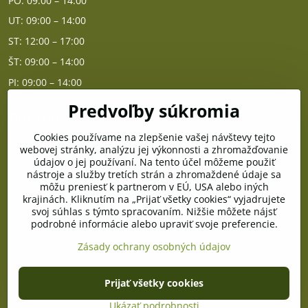
PO: 09:00 – 14:00
UT: 09:00 – 14:00
ST: 12:00 – 17:00
ŠT: 09:00 – 14:00
PI: 09:00 – 14:00
Predvoľby súkromia
Poradňa
Cookies používame na zlepšenie vašej návštevy tejto
PO - PIA od 10:00 do 14:00
webovej stránky, analýzu jej výkonnosti a zhromažďovanie
údajov o jej používaní. Na tento účel môžeme použiť
nástroje a služby tretích strán a zhromaždené údaje sa
Telefón poradňa:
môžu preniesť k partnerom v EÚ, USA alebo iných
+421 903 996 513
krajinách. Kliknutím na „Prijať všetky cookies“ vyjadrujete
svoj súhlas s týmto spracovaním. Nižšie môžete nájsť
E-mail:
podrobné informácie alebo upraviť svoje preferencie.
poradna@pramenzdravia.sk
Zásady ochrany osobných údajov
©
2026
Copyright
Prijať všetky cookies
Predvoľby súkromia
Zásady ochrany osobných údajov
Stav objednávky
Ukázať podrobnosti