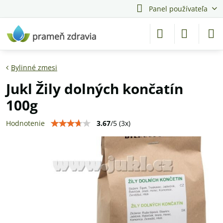
Panel používateľa
Bylinné zmesi
Jukl Žily dolných končatín
100g
3.67
/
5
(
3
x)
Hodnotenie