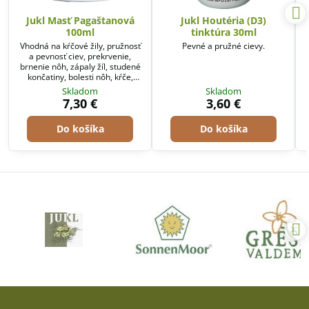
Jukl Masť Pagaštanová
Jukl Houtéria (D3)
100ml
tinktúra 30ml
Vhodná na kŕčové žily, pružnosť
Pevné a pružné cievy.
a pevnosť ciev, prekrvenie,
brnenie nôh, zápaly žíl, studené
končatiny, bolesti nôh, kŕče,
trombózy, kôrnatenie ciev a pod.
Skladom
Skladom
7,30 €
3,60 €
Do košíka
Do košíka