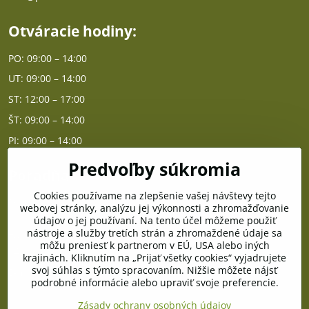
Otváracie hodiny:
PO: 09:00 – 14:00
UT: 09:00 – 14:00
ST: 12:00 – 17:00
ŠT: 09:00 – 14:00
PI: 09:00 – 14:00
Predvoľby súkromia
Poradňa
Cookies používame na zlepšenie vašej návštevy tejto
PO - PIA od 10:00 do 14:00
webovej stránky, analýzu jej výkonnosti a zhromažďovanie
údajov o jej používaní. Na tento účel môžeme použiť
nástroje a služby tretích strán a zhromaždené údaje sa
Telefón poradňa:
môžu preniesť k partnerom v EÚ, USA alebo iných
+421 903 996 513
krajinách. Kliknutím na „Prijať všetky cookies“ vyjadrujete
svoj súhlas s týmto spracovaním. Nižšie môžete nájsť
E-mail:
podrobné informácie alebo upraviť svoje preferencie.
poradna@pramenzdravia.sk
Zásady ochrany osobných údajov