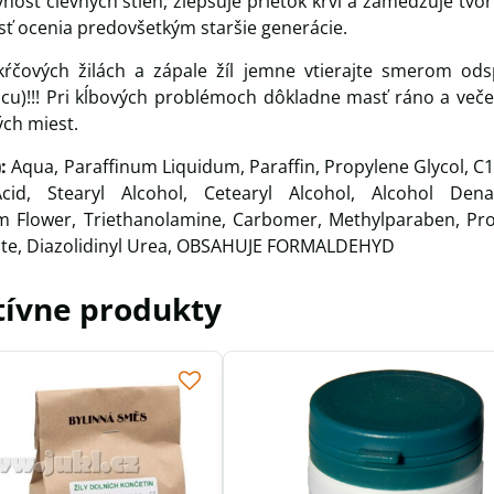
nosť cievnych stien, zlepšuje prietok krvi a zamedzuje tvo
ť ocenia predovšetkým staršie generácie.
kŕčových žilách a zápale žíl jemne vtierajte smerom od
cu)!!! Pri kĺbových problémoch dôkladne masť ráno a veče
ch miest.
):
Aqua, Paraffinum Liquidum, Paraffin, Propylene Glycol, C
cid, Stearyl Alcohol, Cetearyl Alcohol, Alcohol Dena
 Flower, Triethanolamine, Carbomer, Methylparaben, Pr
rate, Diazolidinyl Urea, OBSAHUJE FORMALDEHYD
tívne produkty