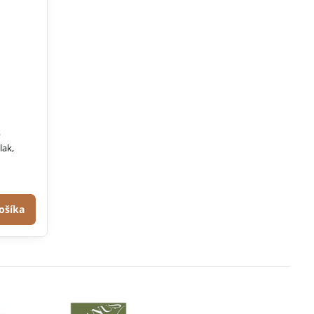
s
lak,
ošíka