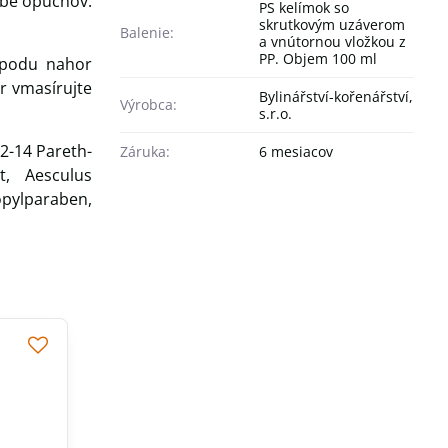
rbe opuchov.
PS kelímok so
skrutkovým uzáverom
Balenie:
a vnútornou vložkou z
PP. Objem 100 ml
spodu nahor
r vmasírujte
Bylinářství-kořenářství,
Výrobca:
s.r.o.
12-14 Pareth-
Záruka:
6 mesiacov
t, Aesculus
opylparaben,