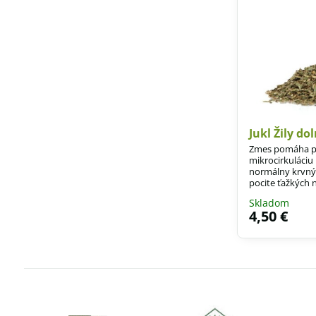
Jukl Žily d
Zmes pomáha pri
mikrocirkuláciu
normálny krvný 
pocite ťažkých 
funkcii srdca, p
Skladom
4,50 €