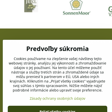
Pomoc zákazníkom
Kontakt
Predvoľby súkromia
Doprava a platba
OZC JUŽANKA
gen. Svobodu
Cookies používame na zlepšenie vašej návštevy tejto
Obchodné podmienky
webovej stránky, analýzu jej výkonnosti a zhromažďovanie
Telefón:
údajov o jej používaní. Na tento účel môžeme použiť
+421 903 996
Reklamačné podmienky
nástroje a služby tretích strán a zhromaždené údaje sa
môžu preniesť k partnerom v EÚ, USA alebo iných
E-mail:
Ochrana osobných údajov
krajinách. Kliknutím na „Prijať všetky cookies“ vyjadrujete
info@pramen
svoj súhlas s týmto spracovaním. Nižšie môžete nájsť
Pravidlá cookies
podrobné informácie alebo upraviť svoje preferencie.
Vyžiadanie osobných údajov
Zásady ochrany osobných údajov
Prijať všetky cookies