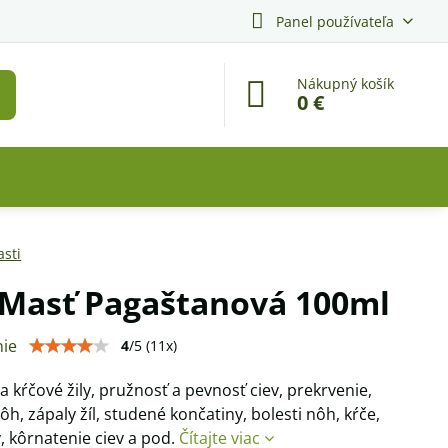
Panel používateľa
Nákupný košík
0 €
sti
 Masť Pagaštanová 100ml
ie
4
/
5
(
11
x)
 kŕčové žily, pružnosť a pevnosť ciev, prekrvenie,
ôh, zápaly žíl, studené končatiny, bolesti nôh, kŕče,
 kôrnatenie ciev a pod.
Čítajte viac