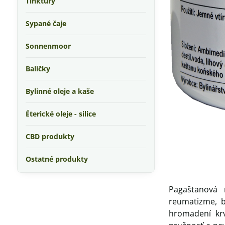
Tinktúry
Sypané čaje
Sonnenmoor
Balíčky
Bylinné oleje a kaše
Éterické oleje - silice
CBD produkty
Ostatné produkty
Pagaštanová 
reumatizme, b
hromadení krv