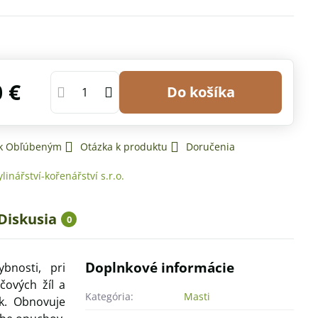
0 €
Do košíka
 k Obľúbeným
Otázka k produktu
Doručenia
ylinářství-kořenářství s.r.o.
Diskusia
0
Doplnkové informácie
bnosti, pri
čových žíl a
Kategória:
Masti
ek. Obnovuje