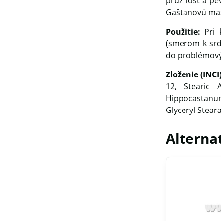
pružnosť a pev
Gaštanovú mas
Použitie:
Pri 
(smerom k srd
do problémový
Zloženie (INCI
12, Stearic A
Hippocastanum
Glyceryl Stea
Alterna