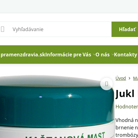
Hľadať
pramenzdravia.sk
Informácie pre Vás
O nás
Kontakty
Úvod
Ma
Jukl
Hodnoten
Vhodná na
brnenie n
trombózy,