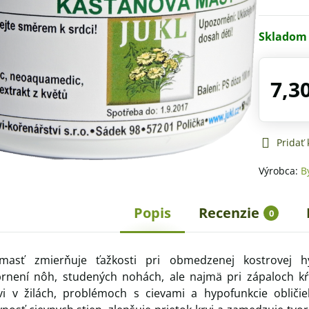
Skladom
7,3
Pridať
Výrobca:
B
Popis
Recenzie
0
masť zmierňuje ťažkosti pri obmedzenej kostrovej hy
rnení nôh, studených nohách, ale najmä pri zápaloch kŕ
i v žilách, problémoch s cievami a hypofunkcie obliči