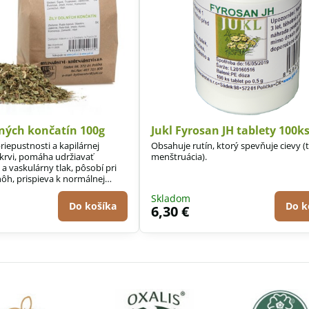
olných končatín 100g
Jukl Fyrosan JH tablety 100k
epustnosti a kapilárnej
Obsahuje rutín, ktorý spevňuje cievy (t
 krvi, pomáha udržiavať
menštruácia).
a vaskulárny tlak, pôsobí pri
nôh, prispieva k normálnej
evnosti a pružnosti ciev.
Skladom
Do košíka
Do k
6,30 €