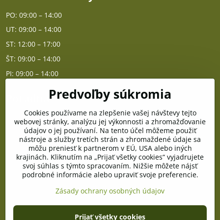
PO: 09:00 – 14:00
UT: 09:00 – 14:00
ST: 12:00 – 17:00
ŠT: 09:00 – 14:00
PI: 09:00 – 14:00
Predvoľby súkromia
Poradňa
Cookies používame na zlepšenie vašej návštevy tejto
PO - PIA od 10:00 do 14:00
webovej stránky, analýzu jej výkonnosti a zhromažďovanie
údajov o jej používaní. Na tento účel môžeme použiť
nástroje a služby tretích strán a zhromaždené údaje sa
Telefón poradňa:
môžu preniesť k partnerom v EÚ, USA alebo iných
+421 903 996 513
krajinách. Kliknutím na „Prijať všetky cookies“ vyjadrujete
svoj súhlas s týmto spracovaním. Nižšie môžete nájsť
E-mail:
podrobné informácie alebo upraviť svoje preferencie.
poradna@pramenzdravia.sk
Zásady ochrany osobných údajov
©
2026
Copyright
Prijať všetky cookies
Predvoľby súkromia
Zásady ochrany osobných údajov