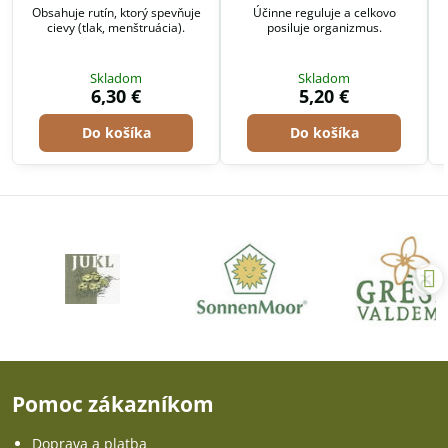
Obsahuje rutín, ktorý spevňuje
Účinne reguluje a celkovo
cievy (tlak, menštruácia).
posiluje organizmus.
t
Skladom
Skladom
6,30 €
5,20 €
Do košíka
Do košíka
Pomoc zákazníkom
Doprava a platba