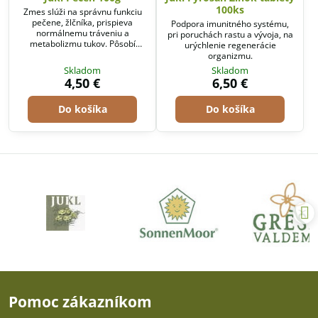
100ks
Zmes slúži na správnu funkciu
pečene, žlčníka, prispieva
Podpora imunitného systému,
normálnemu tráveniu a
pri poruchách rastu a vývoja, na
metabolizmu tukov. Pôsobí
urýchlenie regenerácie
priaznivo na vylučovaciu funkciu
organizmu.
tela.
Skladom
Skladom
4,50 €
6,50 €
Do košíka
Do košíka
Pomoc zákazníkom