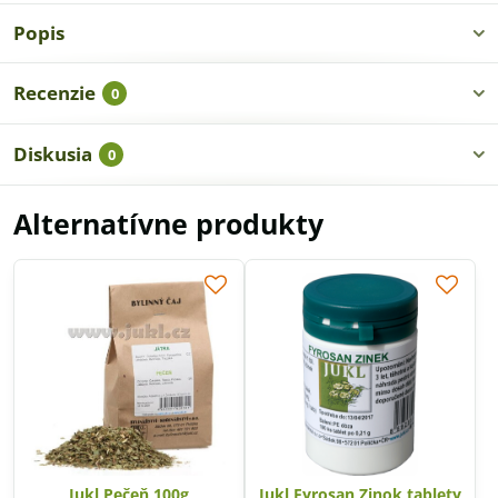
Popis
Recenzie
0
Diskusia
0
Alternatívne produkty
Jukl Pečeň 100g
Jukl Fyrosan Zinok tablety