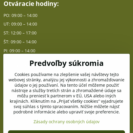
Otváracie hodiny:
PO: 09:00 – 14:00
UT: 09:00 – 14:00
ST: 12:00 – 17:00
ŠT: 09:00 – 14:00
PI: 09:00 – 14:00
Predvoľby súkromia
Poradňa
Cookies používame na zlepšenie vašej návštevy tejto
PO - PIA od 10:00 do 14:00
webovej stránky, analýzu jej výkonnosti a zhromažďovanie
údajov o jej používaní. Na tento účel môžeme použiť
nástroje a služby tretích strán a zhromaždené údaje sa
Telefón poradňa:
môžu preniesť k partnerom v EÚ, USA alebo iných
+421 903 996 513
krajinách. Kliknutím na „Prijať všetky cookies“ vyjadrujete
svoj súhlas s týmto spracovaním. Nižšie môžete nájsť
E-mail:
podrobné informácie alebo upraviť svoje preferencie.
poradna@pramenzdravia.sk
Zásady ochrany osobných údajov
©
2026
Copyright