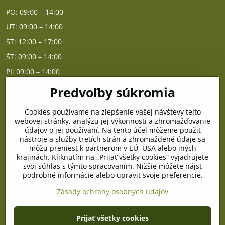
PO: 09:00 – 14:00
UT: 09:00 – 14:00
ST: 12:00 – 17:00
ŠT: 09:00 – 14:00
PI: 09:00 – 14:00
Predvoľby súkromia
Poradňa
Cookies používame na zlepšenie vašej návštevy tejto
PO - PIA od 10:00 do 14:00
webovej stránky, analýzu jej výkonnosti a zhromažďovanie
údajov o jej používaní. Na tento účel môžeme použiť
nástroje a služby tretích strán a zhromaždené údaje sa
Telefón poradňa:
môžu preniesť k partnerom v EÚ, USA alebo iných
+421 903 996 513
krajinách. Kliknutím na „Prijať všetky cookies“ vyjadrujete
svoj súhlas s týmto spracovaním. Nižšie môžete nájsť
E-mail:
podrobné informácie alebo upraviť svoje preferencie.
poradna@pramenzdravia.sk
Zásady ochrany osobných údajov
©
2026
Copyright
Prijať všetky cookies
Predvoľby súkromia
Zásady ochrany osobných údajov