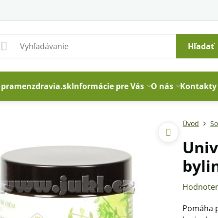
Hľadať
pramenzdravia.sk
Informácie pre Vás
O nás
Kontakty
Úvod
S
Univ
byli
Hodnoten
Pomáha pr