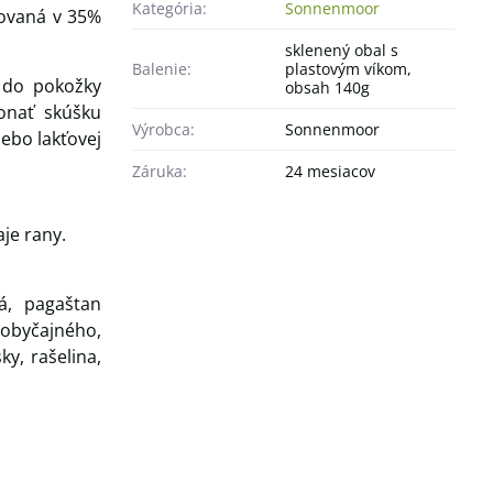
Kategória:
Sonnenmoor
kovaná v 35%
sklenený obal s
Balenie:
plastovým víkom,
 do pokožky
obsah 140g
onať skúšku
Výrobca:
Sonnenmoor
ebo lakťovej
Záruka:
24 mesiacov
je rany.
á, pagaštan
a obyčajného,
ky, rašelina,