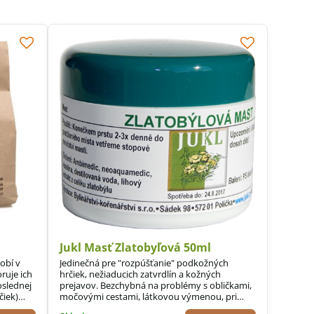
Jukl Masť Zlatobyľová 50ml
obí v
Jedinečná pre "rozpúšťanie" podkožných
ruje ich
hrčiek, nežiaducich zatvrdlín a kožných
oslednej
prejavov. Bezchybná na problémy s obličkami,
čiek)
močovými cestami, látkovou výmenou, pri
reumatizme, dne, bronchitíde, astme, ...