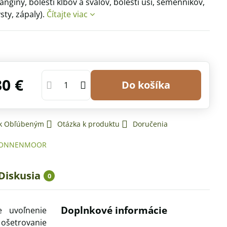
angíny, bolesti kĺbov a svalov, bolesti uší, semenníkov,
sty, zápaly).
Čítajte viac
30 €
Do košíka
 k Obľúbeným
Otázka k produktu
Doručenia
ONNENMOOR
Diskusia
0
Doplnkové informácie
e uvoľnenie
 ošetrovanie