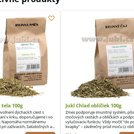
 tela 100g
Jukl Chlad obličiek 100g
oľnení dýchacích ciest s
Zmes podporuje imunitný systém, pôs
aní v krku, doporučujeme i vo
močových cestách a obličkách a podpo
la. Napomáha normálnemu
vylučovaciu funkciu. Vždy močiť “do p
 pri zažívacích, žalúdočných a
kvapky” – závěrečný prúd moču (z obli
moch, riadi sekréciu.
musí von!