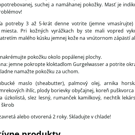
opotrebovanej, suchej a namáhanej pokožky. Masť je indi
roblémov!
a potreby 3 až 5-krát denne votrite (jemne vmasírujte)
miesta. Pri kožných vyrážkach by ste mali vopred vyk
natretím malého kúsku jemnej kože na vnútornom zápästí al
 nakrémujte pokožku okolo popálenej plochy.
na: jemne pokropte kloktadlom Gurgelwasser a potrite okra
ladne namažte pokožku za uchom.
bucké maslo (sheabutter), palmový olej, arnika horsk
smrekových ihlíc, plody borievky obyčajnej, ​​koreň puškvorc
ka úzkolistá, slez lesný, rumanček kamilkový, nechtík lekárs
ý škrob
uzavretá alebo otvorená 2 roky. Skladujte v chlade!
tívne produkty