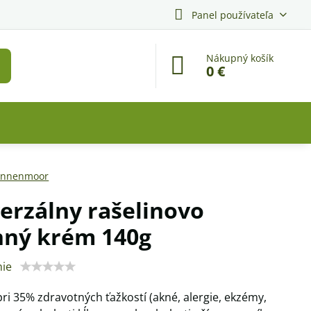
Panel používateľa
Nákupný košík
0 €
onnenmoor
erzálny rašelinovo
nný krém 140g
ie
i 35% zdravotných ťažkostí (akné, alergie, ekzémy,