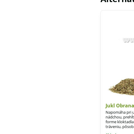
Jukl Obrana
Napomáha pri uv
nádchou, prehĺt
forme kloktad
tráveniu, pôsobí
črevných problé