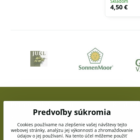
Skladom
4,50 €
Pomoc zákazníkom
Kontakt
Predvoľby súkromia
Doprava a platba
OZC JUŽANKA
gen. Svobodu
Cookies používame na zlepšenie vašej návštevy tejto
Obchodné podmienky
webovej stránky, analýzu jej výkonnosti a zhromažďovanie
Telefón:
údajov o jej používaní. Na tento účel môžeme použiť