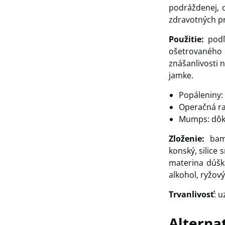
podráždenej, 
zdravotných p
Použitie:
podľ
ošetrovaného 
znášanlivosti 
jamke.
Popáleniny:
Operačná ra
Mumps: dôk
Zloženie:
bam
konský, silice 
​​materina dúš
alkohol, ryžov
Trvanlivosť
: 
Alterna