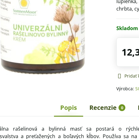
lupienka, 
chrbta, cy
Skladom
12,
Pridať
Výrobca:
S
Popis
Recenzie
0
álna rašelinová a bylinná masť sa postará o rýchl
svalstva a preťažených a boľavých kĺbov. Používa sa na