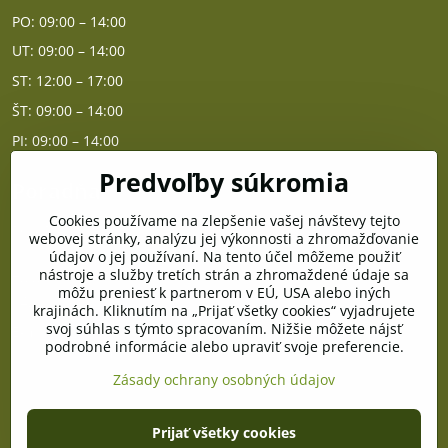
PO: 09:00 – 14:00
UT: 09:00 – 14:00
ST: 12:00 – 17:00
ŠT: 09:00 – 14:00
PI: 09:00 – 14:00
Predvoľby súkromia
Poradňa
Cookies používame na zlepšenie vašej návštevy tejto
PO - PIA od 10:00 do 14:00
webovej stránky, analýzu jej výkonnosti a zhromažďovanie
údajov o jej používaní. Na tento účel môžeme použiť
nástroje a služby tretích strán a zhromaždené údaje sa
Telefón poradňa:
môžu preniesť k partnerom v EÚ, USA alebo iných
+421 903 996 513
krajinách. Kliknutím na „Prijať všetky cookies“ vyjadrujete
svoj súhlas s týmto spracovaním. Nižšie môžete nájsť
E-mail:
podrobné informácie alebo upraviť svoje preferencie.
poradna@pramenzdravia.sk
Zásady ochrany osobných údajov
©
2026
Copyright
Prijať všetky cookies
Predvoľby súkromia
Zásady ochrany osobných údajov