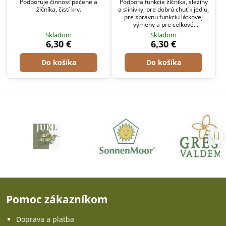
Podporuje činnosť pečene a
Podpora funkcie žlčníka, sleziny
žlčníka, čistí krv.
a slinivky, pre dobrú chuť k jedlu,
pre správnu funkciu látkovej
výmeny a pre celkové
posilnenie.
Skladom
Skladom
6,30 €
6,30 €
Do košíka
Do košíka
Pomoc zákazníkom
Doprava a platba