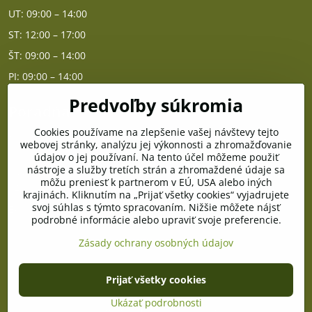
UT: 09:00 – 14:00
ST: 12:00 – 17:00
ŠT: 09:00 – 14:00
PI: 09:00 – 14:00
Predvoľby súkromia
Poradňa
Cookies používame na zlepšenie vašej návštevy tejto
PO - PIA od 10:00 do 14:00
webovej stránky, analýzu jej výkonnosti a zhromažďovanie
údajov o jej používaní. Na tento účel môžeme použiť
nástroje a služby tretích strán a zhromaždené údaje sa
Telefón poradňa:
môžu preniesť k partnerom v EÚ, USA alebo iných
+421 903 996 513
krajinách. Kliknutím na „Prijať všetky cookies“ vyjadrujete
svoj súhlas s týmto spracovaním. Nižšie môžete nájsť
E-mail:
podrobné informácie alebo upraviť svoje preferencie.
poradna@pramenzdravia.sk
Zásady ochrany osobných údajov
©
2026
Copyright
Prijať všetky cookies
Predvoľby súkromia
Zásady ochrany osobných údajov
Stav objednávky
Ukázať podrobnosti
Vytvorené pomocou:
BiznisWeb.sk