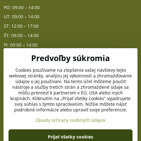
PO: 09:00 – 14:00
UT: 09:00 – 14:00
ST: 12:00 – 17:00
ŠT: 09:00 – 14:00
PI: 09:00 – 14:00
Predvoľby súkromia
Poradňa
Cookies používame na zlepšenie vašej návštevy tejto
PO - PIA od 10:00 do 14:00
webovej stránky, analýzu jej výkonnosti a zhromažďovanie
údajov o jej používaní. Na tento účel môžeme použiť
nástroje a služby tretích strán a zhromaždené údaje sa
Telefón poradňa:
môžu preniesť k partnerom v EÚ, USA alebo iných
+421 903 996 513
krajinách. Kliknutím na „Prijať všetky cookies“ vyjadrujete
svoj súhlas s týmto spracovaním. Nižšie môžete nájsť
E-mail:
podrobné informácie alebo upraviť svoje preferencie.
poradna@pramenzdravia.sk
Zásady ochrany osobných údajov
©
2026
Copyright
Prijať všetky cookies
Predvoľby súkromia
Zásady ochrany osobných údajov