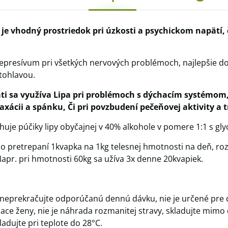
 je vhodný prostriedok pri úzkosti a psychickom napätí, 
epresívum pri všetkých nervových problémoch, najlepšie do
tohlavou.
i sa využíva Lipa pri problémoch s dýchacím systémom, 
axácii a spánku, Či pri povzbudení pečeňovej aktivity a 
huje púčiky lipy obyčajnej v 40% alkohole v pomere 1:1 s gl
po pretrepaní 1kvapka na 1kg telesnej hmotnosti na deň, ro
 Napr. pri hmotnosti 60kg sa užíva 3x denne 20kvapiek.
 neprekračujte odporúčanú dennú dávku, nie je určené pre d
iace ženy, nie je náhrada rozmanitej stravy, skladujte mim
ladujte pri teplote do 28°C.