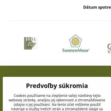
Dátum spotre
Pomoc zákazníkom
Kontakt
Predvoľby súkromia
Doprava a platba
OZC JUŽANKA
gen. Svobodu
Cookies používame na zlepšenie vašej návštevy tejto
Obchodné podmienky
webovej stránky, analýzu jej výkonnosti a zhromažďovanie
Telefón:
údajov o jej používaní. Na tento účel môžeme použiť
+421 903 996
Reklamačné podmienky
nástroje a služby tretích strán a zhromaždené údaje sa