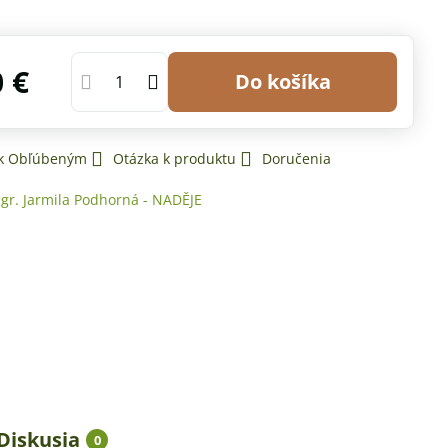
0 €
Do košíka
 k Obľúbeným
Otázka k produktu
Doručenia
gr. Jarmila Podhorná - NADĚJE
Diskusia
0