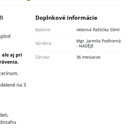
Doplnkové informácie
či
Balenie:
sklenná flaštička 50ml
plniť
Mgr. Jarmila Podhorná
Výrobca:
- NADĚJE
ale aj pri
Záruka:
36 mesiacov
trávenia.
ycerínom.
zdelené na 3
eti,
o dosahu