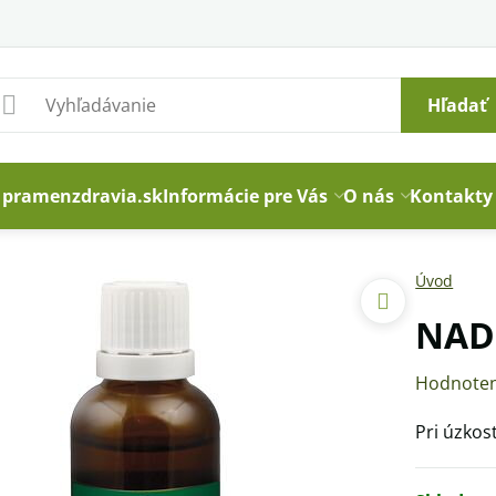
Hľadať
pramenzdravia.sk
Informácie pre Vás
O nás
Kontakty
Úvod
NADĚ
Hodnoten
Pri úzkos