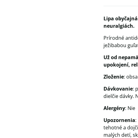
Lipa obyčajná
neuralgiách.
Prírodné antid
ježibabou guľa
Už od nepamät
upokojení, rel
Zloženie
: obsa
Dávkovanie
: 
dielčie dávky.
Alergény
: Nie
Upozornenia
:
tehotné a dojč
malých detí, sk