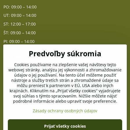
PO: 09:00 – 14:00
UT: 09:00 – 14:00
ST: 12:00 – 17:00
ŠT: 09:00 – 14:00
PI: 09:00 – 14:00
Predvoľby súkromia
Poradňa
Cookies používame na zlepšenie vašej návštevy tejto
PO - PIA od 10:00 do 14:00
webovej stránky, analýzu jej výkonnosti a zhromažďovanie
údajov o jej používaní. Na tento účel môžeme použiť
nástroje a služby tretích strán a zhromaždené údaje sa
Telefón poradňa:
môžu preniesť k partnerom v EÚ, USA alebo iných
+421 903 996 513
krajinách. Kliknutím na „Prijať všetky cookies“ vyjadrujete
svoj súhlas s týmto spracovaním. Nižšie môžete nájsť
E-mail:
podrobné informácie alebo upraviť svoje preferencie.
poradna@pramenzdravia.sk
Zásady ochrany osobných údajov
©
2026
Copyright
Prijať všetky cookies
Predvoľby súkromia
Zásady ochrany osobných údajov