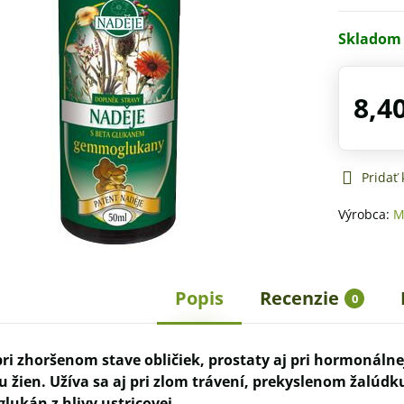
Skladom
8,4
Pridať
Výrobca:
M
Popis
Recenzie
0
ri zhoršenom stave obličiek, prostaty aj pri hormonálne
 žien. Užíva sa aj pri zlom trávení, prekyslenom žalúdk
lukán z hlivy ustricovej.