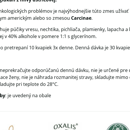
onkologických problémov je najvýhodnejšie túto zmes užívať 
nym americkým alebo so zmesou
Carcinae
.
huje púčiky vresu, nechtika, pichliača, plamienky, lapacha 
vej v 40% alkohole v pomere 1:1 s glycerínom.
po pretrepaní 10 kvapiek 3x denne. Denná dávka je 30 kvapi
 neprekračujte odporúčanú dennú dávku, nie je určené pre d
iace ženy, nie je náhrada rozmanitej stravy, skladujte mim
ladujte pri teplote do 28°C.
by
: je uvedený na obale