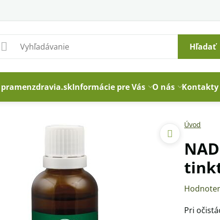
Hľadať
pramenzdravia.sk
Informácie pre Vás
O nás
Kontakty
Úvod
NADĚ
tink
Hodnoten
Pri očist