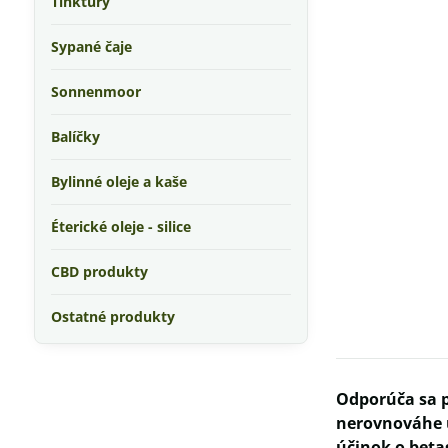
Tinktúry
Sypané čaje
Sonnenmoor
Balíčky
Bylinné oleje a kaše
Éterické oleje - silice
CBD produkty
Ostatné produkty
Odporúča sa p
nerovnováhe u
účinok o betag