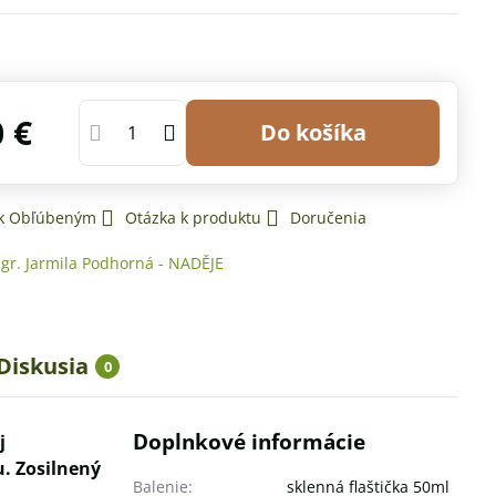
0 €
Do košíka
 k Obľúbeným
Otázka k produktu
Doručenia
gr. Jarmila Podhorná - NADĚJE
Diskusia
0
Doplnkové informácie
j
u. Zosilnený
Balenie:
sklenná flaštička 50ml