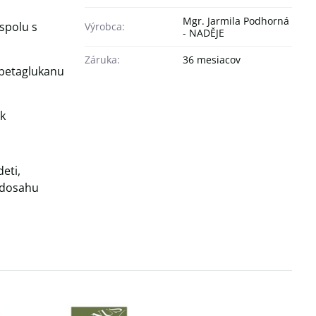
Mgr. Jarmila Podhorná
spolu s
Výrobca:
- NADĚJE
Záruka:
36 mesiacov
a betaglukanu
ek
eti,
o dosahu