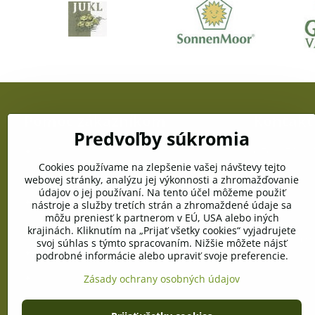
Pomoc zákazníkom
Kontakt
Predvoľby súkromia
Doprava a platba
OZC JUŽANKA
gen. Svobodu
Cookies používame na zlepšenie vašej návštevy tejto
Obchodné podmienky
webovej stránky, analýzu jej výkonnosti a zhromažďovanie
Telefón:
údajov o jej používaní. Na tento účel môžeme použiť
+421 903 996
Reklamačné podmienky
nástroje a služby tretích strán a zhromaždené údaje sa
môžu preniesť k partnerom v EÚ, USA alebo iných
E-mail:
Ochrana osobných údajov
krajinách. Kliknutím na „Prijať všetky cookies“ vyjadrujete
info@pramen
svoj súhlas s týmto spracovaním. Nižšie môžete nájsť
Pravidlá cookies
podrobné informácie alebo upraviť svoje preferencie.
Vyžiadanie osobných údajov
Zásady ochrany osobných údajov