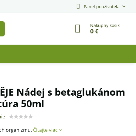
Panel používateľa
Nákupný košík
0 €
JE Nádej s betaglukánom
túra 50ml
ie
ách organizmu.
Čítajte viac