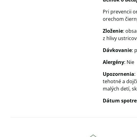
Pri prevencii 
orechom čier
Zloženie
: obsa
z hlivy ustrico
Dávkovanie
: 
Alergény
: Nie
Upozornenia
:
tehotné a dojč
malých detí, sk
Dátum spotre