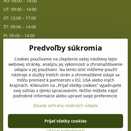
PO: 09:00 – 14:00
UT: 09:00 – 14:00
ST: 12:00 – 17:00
ŠT: 09:00 – 14:00
PI: 09:00 – 14:00
Predvoľby súkromia
Poradňa
Cookies používame na zlepšenie vašej návštevy tejto
PO - PIA od 10:00 do 14:00
webovej stránky, analýzu jej výkonnosti a zhromažďovanie
údajov o jej používaní. Na tento účel môžeme použiť
nástroje a služby tretích strán a zhromaždené údaje sa
Telefón poradňa:
môžu preniesť k partnerom v EÚ, USA alebo iných
+421 903 996 513
krajinách. Kliknutím na „Prijať všetky cookies“ vyjadrujete
svoj súhlas s týmto spracovaním. Nižšie môžete nájsť
E-mail:
podrobné informácie alebo upraviť svoje preferencie.
poradna@pramenzdravia.sk
Zásady ochrany osobných údajov
©
2026
Copyright
Prijať všetky cookies
Predvoľby súkromia
Zásady ochrany osobných údajov
Stav objednávky
Ukázať podrobnosti