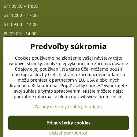
UT: 09:00 – 14:00
ST: 12:00 – 17:00
ŠT: 09:00 – 14:00
PI: 09:00 – 14:00
Predvoľby súkromia
Poradňa
Cookies používame na zlepšenie vašej návštevy tejto
PO - PIA od 10:00 do 14:00
webovej stránky, analýzu jej výkonnosti a zhromažďovanie
údajov o jej používaní. Na tento účel môžeme použiť
nástroje a služby tretích strán a zhromaždené údaje sa
Telefón poradňa:
môžu preniesť k partnerom v EÚ, USA alebo iných
+421 903 996 513
krajinách. Kliknutím na „Prijať všetky cookies“ vyjadrujete
svoj súhlas s týmto spracovaním. Nižšie môžete nájsť
E-mail:
podrobné informácie alebo upraviť svoje preferencie.
poradna@pramenzdravia.sk
Zásady ochrany osobných údajov
©
2026
Copyright
Prijať všetky cookies
Predvoľby súkromia
Zásady ochrany osobných údajov
Stav objednávky
Ukázať podrobnosti
Vytvorené pomocou:
BiznisWeb.sk