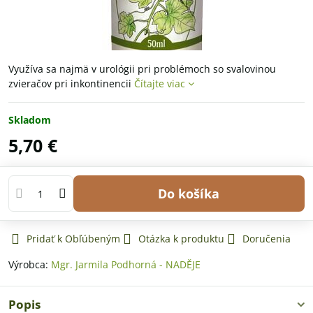
Využíva sa najmä v urológii pri problémoch so svalovinou
zvieračov pri inkontinencii
Čítajte viac
Skladom
5,70 €
Do košíka
Pridať k Obľúbeným
Otázka k produktu
Doručenia
Výrobca:
Mgr. Jarmila Podhorná - NADĚJE
Popis