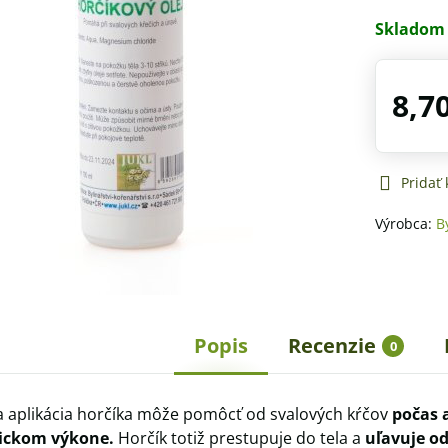
Skladom
8,7
Pridať
Výrobca:
B
Popis
Recenzie
0
 aplikácia horčíka môže pomôcť od svalových kŕčov
počas 
ickom výkone.
Horčík totiž prestupuje do tela a
uľavuje od