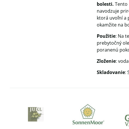
bolesti.
Tento 
navodzuje prir
ktorá uvoľní a 
okamžite na bo
Použitie
: Na t
prebytočný olej
poranenú pok
Zloženie
: vod
Skladovanie
: