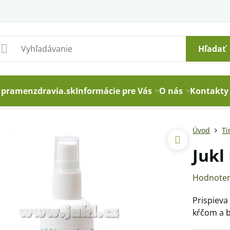
Hľadať
pramenzdravia.sk
Informácie pre Vás
O nás
Kontakty
Úvod
Ti
Jukl
Hodnoten
Prispieva
kŕčom a 