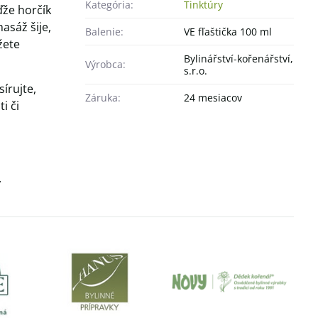
Kategória:
Tinktúry
že horčík
asáž šije,
Balenie:
VE fľaštička 100 ml
žete
Bylinářství-kořenářství,
Výrobca:
s.r.o.
írujte,
Záruka:
24 mesiacov
i či
.