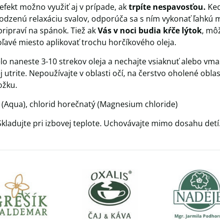
efekt možno využiť aj v prípade, ak
trpíte nespavosťou.
Keď
odzenú relaxáciu svalov, odporúča sa s ním vykonať ľahkú m
pripraví na spánok. Tiež ak
Vás v noci budia kŕče lýtok
, mô
ľavé miesto aplikovať trochu horčíkového oleja.
elo naneste 3-10 strekov oleja a nechajte vsiaknuť alebo vmas
 utrite. Nepoužívajte v oblasti očí, na čerstvo oholené oblast
ožku.
a (Aqua), chlorid horečnatý (Magnesium chloride)
 Skladujte pri izbovej teplote. Uchovávajte mimo dosahu detí