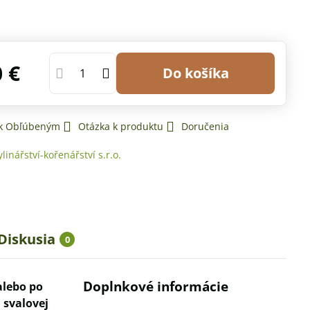
0 €
Do košíka
 k Obľúbeným
Otázka k produktu
Doručenia
ylinářství-kořenářství s.r.o.
Diskusia
0
Doplnkové informácie
alebo po
 svalovej