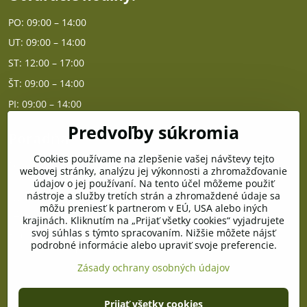
PO: 09:00 – 14:00
UT: 09:00 – 14:00
ST: 12:00 – 17:00
ŠT: 09:00 – 14:00
PI: 09:00 – 14:00
Predvoľby súkromia
Poradňa
Cookies používame na zlepšenie vašej návštevy tejto
PO - PIA od 10:00 do 14:00
webovej stránky, analýzu jej výkonnosti a zhromažďovanie
údajov o jej používaní. Na tento účel môžeme použiť
nástroje a služby tretích strán a zhromaždené údaje sa
Telefón poradňa:
môžu preniesť k partnerom v EÚ, USA alebo iných
+421 903 996 513
krajinách. Kliknutím na „Prijať všetky cookies“ vyjadrujete
svoj súhlas s týmto spracovaním. Nižšie môžete nájsť
E-mail:
podrobné informácie alebo upraviť svoje preferencie.
poradna@pramenzdravia.sk
Zásady ochrany osobných údajov
©
2026
Copyright
Prijať všetky cookies
Predvoľby súkromia
Zásady ochrany osobných údajov