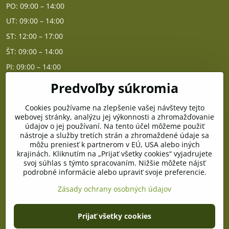
PO: 09:00 – 14:00
UT: 09:00 – 14:00
ST: 12:00 – 17:00
ŠT: 09:00 – 14:00
PI: 09:00 – 14:00
Predvoľby súkromia
Poradňa
Cookies používame na zlepšenie vašej návštevy tejto
PO - PIA od 10:00 do 14:00
webovej stránky, analýzu jej výkonnosti a zhromažďovanie
údajov o jej používaní. Na tento účel môžeme použiť
nástroje a služby tretích strán a zhromaždené údaje sa
Telefón poradňa:
môžu preniesť k partnerom v EÚ, USA alebo iných
+421 903 996 513
krajinách. Kliknutím na „Prijať všetky cookies“ vyjadrujete
svoj súhlas s týmto spracovaním. Nižšie môžete nájsť
E-mail:
podrobné informácie alebo upraviť svoje preferencie.
poradna@pramenzdravia.sk
Zásady ochrany osobných údajov
©
2026
Copyright
Prijať všetky cookies
Predvoľby súkromia
Zásady ochrany osobných údajov
Stav objednávky