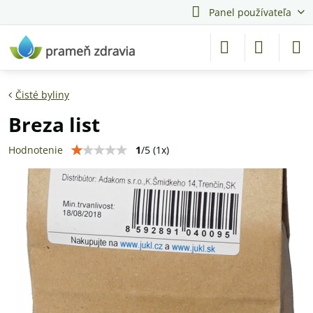
Panel používateľa
Čisté byliny
Breza list
1
/
5
(
1
x)
Hodnotenie