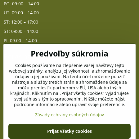
PO: 09:00 – 14:00
UT: 09:00 – 14:00
ST: 12:00 – 17:00
ŠT: 09:00 – 14:00
PI: 09:00 – 14:00
Predvoľby súkromia
Poradňa
Cookies používame na zlepšenie vašej návštevy tejto
PO - PIA od 10:00 do 14:00
webovej stránky, analýzu jej výkonnosti a zhromažďovanie
údajov o jej používaní. Na tento účel môžeme použiť
nástroje a služby tretích strán a zhromaždené údaje sa
Telefón poradňa:
môžu preniesť k partnerom v EÚ, USA alebo iných
+421 903 996 513
krajinách. Kliknutím na „Prijať všetky cookies“ vyjadrujete
svoj súhlas s týmto spracovaním. Nižšie môžete nájsť
E-mail:
podrobné informácie alebo upraviť svoje preferencie.
poradna@pramenzdravia.sk
Zásady ochrany osobných údajov
©
2026
Copyright
Prijať všetky cookies
Predvoľby súkromia
Zásady ochrany osobných údajov
Stav objednávky