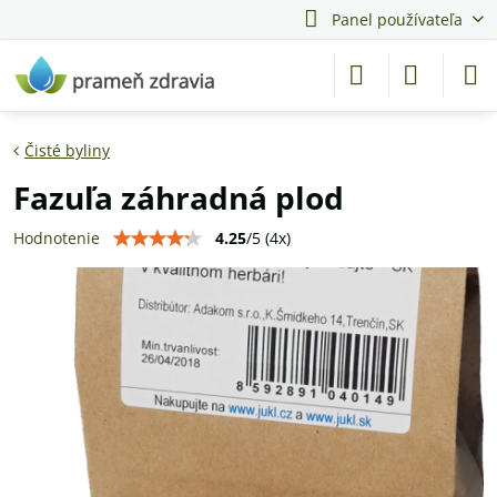
Panel používateľa
Čisté byliny
Fazuľa záhradná plod
4.25
/
5
(
4
x)
Hodnotenie