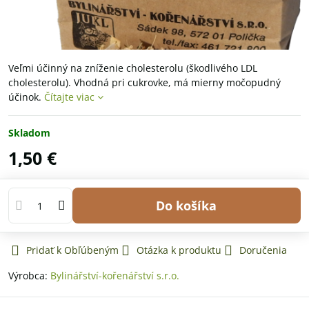
Veľmi účinný na zníženie cholesterolu (škodlivého LDL
cholesterolu). Vhodná pri cukrovke, má mierny močopudný
účinok.
Čítajte viac
Skladom
1,50 €
Do košíka
Pridať k Obľúbeným
Otázka k produktu
Doručenia
Výrobca:
Bylinářství-kořenářství s.r.o.