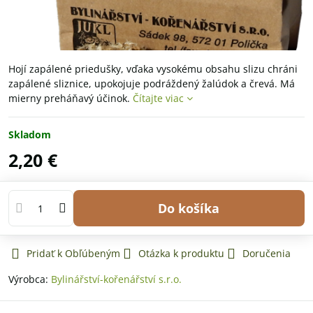
Hojí zapálené priedušky, vďaka vysokému obsahu slizu chráni
zapálené sliznice, upokojuje podráždený žalúdok a črevá. Má
mierny preháňavý účinok.
Čítajte viac
Skladom
2,20 €
Do košíka
Pridať k Obľúbeným
Otázka k produktu
Doručenia
Výrobca:
Bylinářství-kořenářství s.r.o.