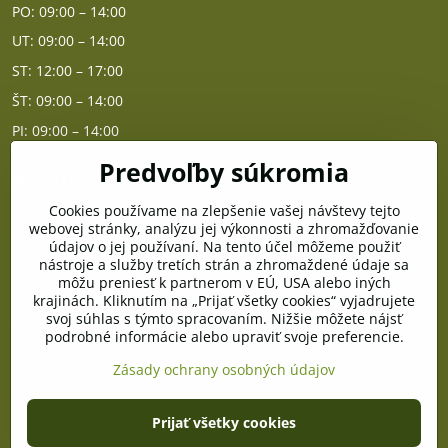
PO: 09:00 – 14:00
UT: 09:00 – 14:00
ST: 12:00 – 17:00
ŠT: 09:00 – 14:00
PI: 09:00 – 14:00
Predvoľby súkromia
Poradňa
Cookies používame na zlepšenie vašej návštevy tejto
PO - PIA od 10:00 do 14:00
webovej stránky, analýzu jej výkonnosti a zhromažďovanie
údajov o jej používaní. Na tento účel môžeme použiť
nástroje a služby tretích strán a zhromaždené údaje sa
Telefón poradňa:
môžu preniesť k partnerom v EÚ, USA alebo iných
+421 903 996 513
krajinách. Kliknutím na „Prijať všetky cookies“ vyjadrujete
svoj súhlas s týmto spracovaním. Nižšie môžete nájsť
E-mail:
podrobné informácie alebo upraviť svoje preferencie.
poradna@pramenzdravia.sk
Zásady ochrany osobných údajov
©
2026
Copyright
Prijať všetky cookies
Predvoľby súkromia
Zásady ochrany osobných údajov
Stav objednávky