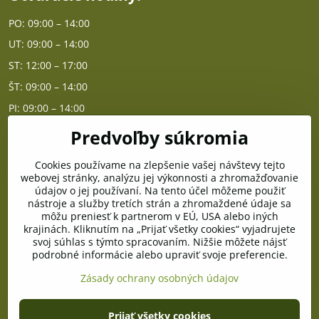
PO: 09:00 – 14:00
UT: 09:00 – 14:00
ST: 12:00 – 17:00
ŠT: 09:00 – 14:00
PI: 09:00 – 14:00
Predvoľby súkromia
Poradňa
Cookies používame na zlepšenie vašej návštevy tejto
PO - PIA od 10:00 do 14:00
webovej stránky, analýzu jej výkonnosti a zhromažďovanie
údajov o jej používaní. Na tento účel môžeme použiť
nástroje a služby tretích strán a zhromaždené údaje sa
Telefón poradňa:
môžu preniesť k partnerom v EÚ, USA alebo iných
+421 903 996 513
krajinách. Kliknutím na „Prijať všetky cookies“ vyjadrujete
svoj súhlas s týmto spracovaním. Nižšie môžete nájsť
E-mail:
podrobné informácie alebo upraviť svoje preferencie.
poradna@pramenzdravia.sk
Zásady ochrany osobných údajov
©
2026
Copyright
Prijať všetky cookies
Predvoľby súkromia
Zásady ochrany osobných údajov