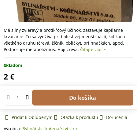
Má silný zvieravý a protikŕčový účinok, zastavuje kapilárne
krvácanie. To sa využíva pri bolestivej menštruácii, kolikách
všetkého druhu (črevá, žlčník, obličky), pri hnačkách, apod.
Podporuje metabolizmus. Hojí črevá.
Čítajte viac
Skladom
2 €
Do košíka
Pridať k Obľúbeným
Otázka k produktu
Doručenia
Výrobca:
Bylinářství-kořenářství s.r.o.