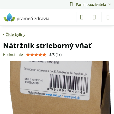
Panel používateľa
Čisté byliny
Nátržník strieborný vňať
5
/
5
(
1
x)
Hodnotenie