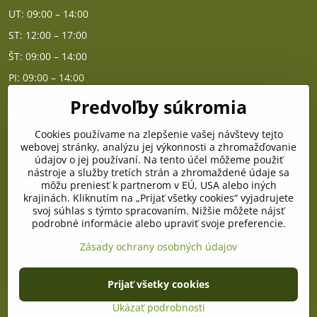
UT: 09:00 – 14:00
ST: 12:00 – 17:00
ŠT: 09:00 – 14:00
PI: 09:00 – 14:00
Predvoľby súkromia
Poradňa
Cookies používame na zlepšenie vašej návštevy tejto
PO - PIA od 10:00 do 14:00
webovej stránky, analýzu jej výkonnosti a zhromažďovanie
údajov o jej používaní. Na tento účel môžeme použiť
nástroje a služby tretích strán a zhromaždené údaje sa
Telefón poradňa:
môžu preniesť k partnerom v EÚ, USA alebo iných
+421 903 996 513
krajinách. Kliknutím na „Prijať všetky cookies“ vyjadrujete
svoj súhlas s týmto spracovaním. Nižšie môžete nájsť
E-mail:
podrobné informácie alebo upraviť svoje preferencie.
poradna@pramenzdravia.sk
Zásady ochrany osobných údajov
©
2026
Copyright
Prijať všetky cookies
Predvoľby súkromia
Zásady ochrany osobných údajov
Stav objednávky
Ukázať podrobnosti
Vytvorené pomocou:
BiznisWeb.sk