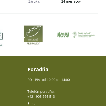
Záruka:
24 mesiacov
Poradňa
PO - PIA od 10:00 do 14:00
Telefón poradňa:
+421 903 996 513
E-mail: