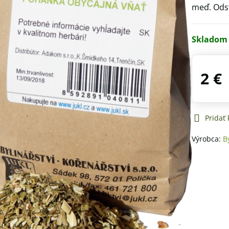
meď. Odst
Skladom
2 €
Pridať
Výrobca:
B