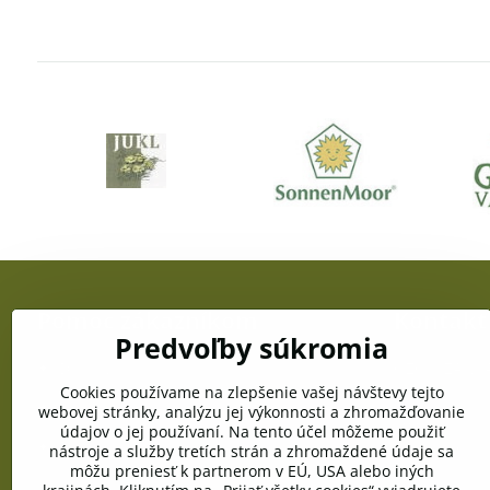
Pomoc zákazníkom
Kontakt
Predvoľby súkromia
Doprava a platba
OZC JUŽANKA
gen. Svobodu
Cookies používame na zlepšenie vašej návštevy tejto
Obchodné podmienky
webovej stránky, analýzu jej výkonnosti a zhromažďovanie
Telefón:
údajov o jej používaní. Na tento účel môžeme použiť
+421 903 996
Reklamačné podmienky
nástroje a služby tretích strán a zhromaždené údaje sa
môžu preniesť k partnerom v EÚ, USA alebo iných
E-mail:
Ochrana osobných údajov