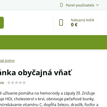
Panel používateľa
Nákupný košík
0 €
sté byliny
nka obyčajná vňať
ie
é užívanie pomáha na hemoroidy a zápaly žíl. Znižuje
uje HDL cholesterol v krvi, obnovuje pečeňové bunky.
vstrebávanie vitamínu C, dopĺňa železo, draslík, fosfor a