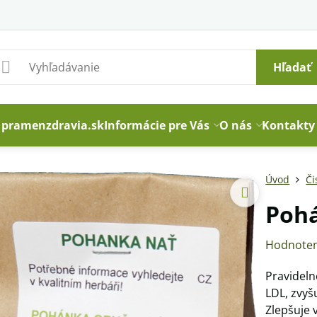
Hľadať
pramenzdravia.sk
Informácie pre Vás
O nás
Kontakty
Úvod
Či
Pohá
Hodnoten
Pravideln
LDL, zvyš
Zlepšuje 