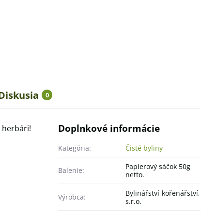
Diskusia
0
Doplnkové informácie
herbári!
Kategória:
Čisté byliny
Papierový sáčok 50g
Balenie:
netto.
Bylinářství-kořenářství,
Výrobca:
s.r.o.