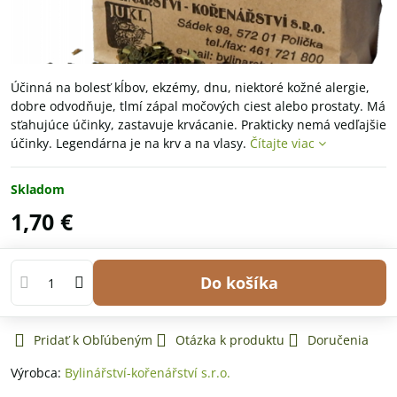
Účinná na bolesť kĺbov, ekzémy, dnu, niektoré kožné alergie,
dobre odvodňuje, tlmí zápal močových ciest alebo prostaty. Má
sťahujúce účinky, zastavuje krvácanie. Prakticky nemá vedľajšie
účinky. Legendárna je na krv a na vlasy.
Čítajte viac
Skladom
1,70 €
Do košíka
Pridať k Obľúbeným
Otázka k produktu
Doručenia
Výrobca:
Bylinářství-kořenářství s.r.o.