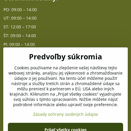
PO: 09:00 – 14:00
UT: 09:00 – 14:00
ST: 12:00 – 17:00
ŠT: 09:00 – 14:00
PI: 09:00 – 14:00
Predvoľby súkromia
Poradňa
Cookies používame na zlepšenie vašej návštevy tejto
PO - PIA od 10:00 do 14:00
webovej stránky, analýzu jej výkonnosti a zhromažďovanie
údajov o jej používaní. Na tento účel môžeme použiť
nástroje a služby tretích strán a zhromaždené údaje sa
Telefón poradňa:
môžu preniesť k partnerom v EÚ, USA alebo iných
+421 903 996 513
krajinách. Kliknutím na „Prijať všetky cookies“ vyjadrujete
svoj súhlas s týmto spracovaním. Nižšie môžete nájsť
E-mail:
podrobné informácie alebo upraviť svoje preferencie.
poradna@pramenzdravia.sk
Zásady ochrany osobných údajov
©
2026
Copyright
Prijať všetky cookies
Predvoľby súkromia
Zásady ochrany osobných údajov