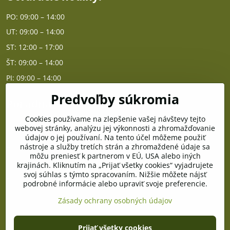
PO: 09:00 – 14:00
UT: 09:00 – 14:00
ST: 12:00 – 17:00
ŠT: 09:00 – 14:00
PI: 09:00 – 14:00
Predvoľby súkromia
Poradňa
Cookies používame na zlepšenie vašej návštevy tejto
PO - PIA od 10:00 do 14:00
webovej stránky, analýzu jej výkonnosti a zhromažďovanie
údajov o jej používaní. Na tento účel môžeme použiť
nástroje a služby tretích strán a zhromaždené údaje sa
Telefón poradňa:
môžu preniesť k partnerom v EÚ, USA alebo iných
+421 903 996 513
krajinách. Kliknutím na „Prijať všetky cookies“ vyjadrujete
svoj súhlas s týmto spracovaním. Nižšie môžete nájsť
E-mail:
podrobné informácie alebo upraviť svoje preferencie.
poradna@pramenzdravia.sk
Zásady ochrany osobných údajov
©
2026
Copyright
Prijať všetky cookies
Predvoľby súkromia
Zásady ochrany osobných údajov