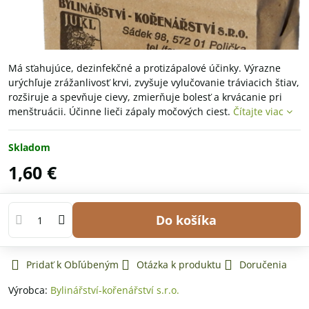
Má sťahujúce, dezinfekčné a protizápalové účinky. Výrazne
urýchľuje zrážanlivosť krvi, zvyšuje vylučovanie tráviacich štiav,
rozširuje a spevňuje cievy, zmierňuje bolesť a krvácanie pri
menštruácii. Účinne lieči zápaly močových ciest.
Čítajte viac
Skladom
1,60 €
Do košíka
Pridať k Obľúbeným
Otázka k produktu
Doručenia
Výrobca:
Bylinářství-kořenářství s.r.o.