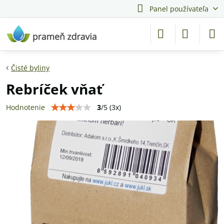
Panel používateľa
Čisté byliny
Rebríček vňať
3
/
5
(
3
x)
Hodnotenie