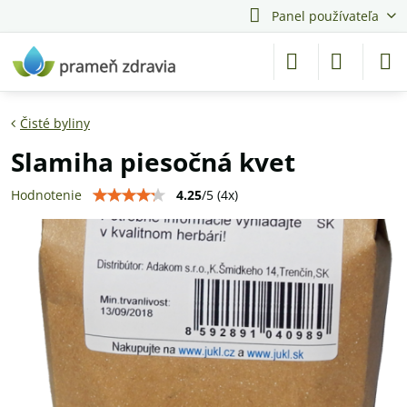
Panel používateľa
Čisté byliny
Slamiha piesočná kvet
4.25
/
5
(
4
x)
Hodnotenie