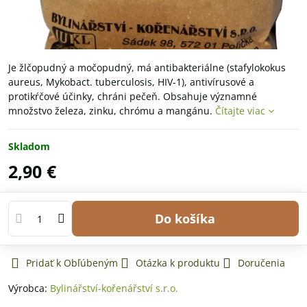
Je žlčopudný a močopudný, má antibakteriálne (stafylokokus
aureus, Mykobact. tuberculosis, HIV-1), antivírusové a
protikŕčové účinky, chráni pečeň. Obsahuje významné
množstvo železa, zinku, chrómu a mangánu.
Čítajte viac
Skladom
2,90 €
Do košíka
Pridať k Obľúbeným
Otázka k produktu
Doručenia
Výrobca:
Bylinářství-kořenářství s.r.o.