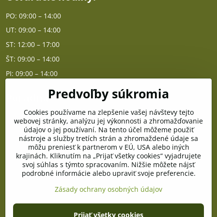
PO: 09:00 – 14:00
UT: 09:00 – 14:00
ST: 12:00 – 17:00
ŠT: 09:00 – 14:00
PI: 09:00 – 14:00
Predvoľby súkromia
Poradňa
Cookies používame na zlepšenie vašej návštevy tejto
PO - PIA od 10:00 do 14:00
webovej stránky, analýzu jej výkonnosti a zhromažďovanie
údajov o jej používaní. Na tento účel môžeme použiť
nástroje a služby tretích strán a zhromaždené údaje sa
Telefón poradňa:
môžu preniesť k partnerom v EÚ, USA alebo iných
+421 903 996 513
krajinách. Kliknutím na „Prijať všetky cookies“ vyjadrujete
svoj súhlas s týmto spracovaním. Nižšie môžete nájsť
E-mail:
podrobné informácie alebo upraviť svoje preferencie.
poradna@pramenzdravia.sk
Zásady ochrany osobných údajov
©
2026
Copyright
Prijať všetky cookies
Predvoľby súkromia
Zásady ochrany osobných údajov