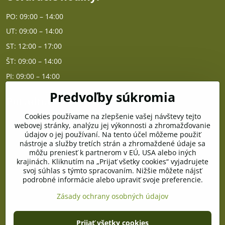
PO: 09:00 – 14:00
UT: 09:00 – 14:00
ST: 12:00 – 17:00
ŠT: 09:00 – 14:00
PI: 09:00 – 14:00
Predvoľby súkromia
Poradňa
Cookies používame na zlepšenie vašej návštevy tejto
PO - PIA od 10:00 do 14:00
webovej stránky, analýzu jej výkonnosti a zhromažďovanie
údajov o jej používaní. Na tento účel môžeme použiť
nástroje a služby tretích strán a zhromaždené údaje sa
Telefón poradňa:
môžu preniesť k partnerom v EÚ, USA alebo iných
+421 903 996 513
krajinách. Kliknutím na „Prijať všetky cookies“ vyjadrujete
svoj súhlas s týmto spracovaním. Nižšie môžete nájsť
E-mail:
podrobné informácie alebo upraviť svoje preferencie.
poradna@pramenzdravia.sk
Zásady ochrany osobných údajov
©
2026
Copyright
Prijať všetky cookies
Predvoľby súkromia
Zásady ochrany osobných údajov