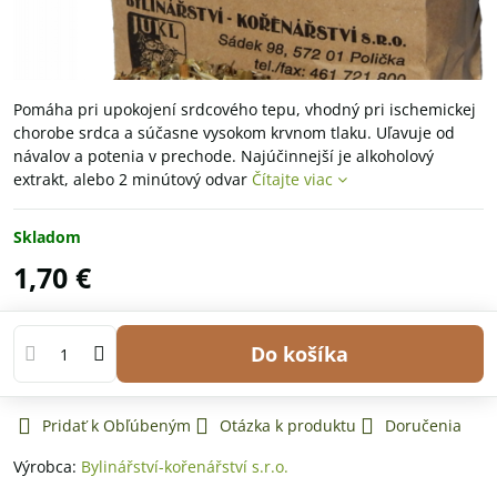
Pomáha pri upokojení srdcového tepu, vhodný pri ischemickej
chorobe srdca a súčasne vysokom krvnom tlaku. Uľavuje od
návalov a potenia v prechode. Najúčinnejší je alkoholový
extrakt, alebo 2 minútový odvar
Čítajte viac
Skladom
1,70 €
Do košíka
Pridať k Obľúbeným
Otázka k produktu
Doručenia
Výrobca:
Bylinářství-kořenářství s.r.o.