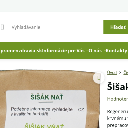
Hľadať
pramenzdravia.sk
Informácie pre Vás
O nás
Kontakty
Úvod
Či
Šiša
Hodnoten
Regeneruj
krvnému t
prepracov