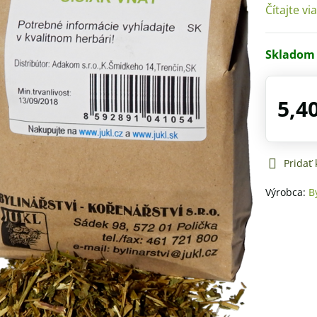
Čítajte vi
Skladom
5,4
Pridať
Výrobca:
B