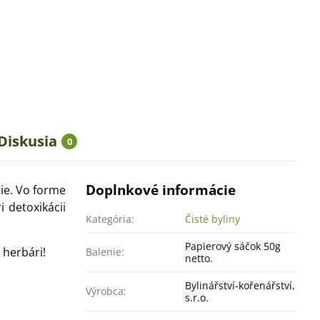
Diskusia
0
Doplnkové informácie
tie. Vo forme
 detoxikácii
Kategória:
Čisté byliny
Papierový sáčok 50g
herbári!
Balenie:
netto.
Bylinářství-kořenářství,
Výrobca:
s.r.o.