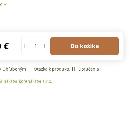
ac
0 €
Do košíka
 k Obľúbeným
Otázka k produktu
Doručenia
ylinářství-kořenářství s.r.o.