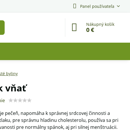
Panel používateľa
Nákupný košík
0 €
sté byliny
k vňať
ie
e pečeň, napomáha k správnej srdcovej činnosti a
laku, pre správnu hladinu cholesterolu, používa sa pri
anosti pre normálny spánok, aj pri silnej menštruácii.