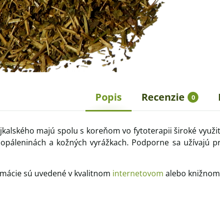
Popis
Recenzie
0
bajkalského majú spolu s koreňom vo fytoterapii široké využi
opáleninách a kožných vyrážkach. Podporne sa užívajú pri
rmácie sú uvedené v kvalitnom
internetovom
alebo knižnom 