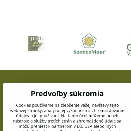
Pomoc zákazníkom
Kontakt
Predvoľby súkromia
Doprava a platba
OZC JUŽANKA
gen. Svobodu
Cookies používame na zlepšenie vašej návštevy tejto
Obchodné podmienky
webovej stránky, analýzu jej výkonnosti a zhromažďovanie
Telefón:
údajov o jej používaní. Na tento účel môžeme použiť
+421 903 996
Reklamačné podmienky
nástroje a služby tretích strán a zhromaždené údaje sa
môžu preniesť k partnerom v EÚ, USA alebo iných
E-mail:
Ochrana osobných údajov