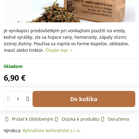
Je vynikajúci predovšetkým pri vonkajšom použití na vredy,
kožné vyrážky, zle sa hojace rany, hemoroidy, zápaly slizníc
ústnej dutiny. Používa sa najmä vo forme kúpeľov, obkladov,
mastí alebo tinktúr.
Čítajte viac
Skladom
6,90 €
Do košíka
Pridať k Obľúbeným
Otázka k produktu
Doručenia
Výrobca:
Bylinářství-kořenářství s.r.o.