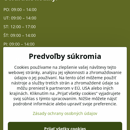
PO: 09:00 – 14:00
UT: 09:00 – 14:00
ST: 12:00 – 17:00
ŠT: 09:00 – 14:00
PI: 09:00 – 14:00
Predvoľby súkromia
Poradňa
Cookies používame na zlepšenie vašej návštevy tejto
PO - PIA od 10:00 do 14:00
webovej stránky, analýzu jej výkonnosti a zhromažďovanie
údajov o jej používaní. Na tento účel môžeme použiť
nástroje a služby tretích strán a zhromaždené údaje sa
Telefón poradňa:
môžu preniesť k partnerom v EÚ, USA alebo iných
+421 903 996 513
krajinách. Kliknutím na „Prijať všetky cookies“ vyjadrujete
svoj súhlas s týmto spracovaním. Nižšie môžete nájsť
E-mail:
podrobné informácie alebo upraviť svoje preferencie.
poradna@pramenzdravia.sk
Zásady ochrany osobných údajov
©
2026
Copyright
Prijať všetky cookies
Predvoľby súkromia
Zásady ochrany osobných údajov