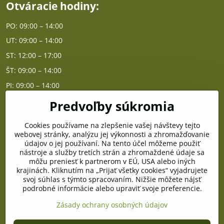
Otváracie hodiny:
PO: 09:00 – 14:00
UT: 09:00 – 14:00
ST: 12:00 – 17:00
ŠT: 09:00 – 14:00
PI: 09:00 – 14:00
Predvoľby súkromia
Poradňa
Cookies používame na zlepšenie vašej návštevy tejto
PO - PIA od 10:00 do 14:00
webovej stránky, analýzu jej výkonnosti a zhromažďovanie
údajov o jej používaní. Na tento účel môžeme použiť
nástroje a služby tretích strán a zhromaždené údaje sa
Telefón poradňa:
môžu preniesť k partnerom v EÚ, USA alebo iných
+421 903 996 513
krajinách. Kliknutím na „Prijať všetky cookies“ vyjadrujete
svoj súhlas s týmto spracovaním. Nižšie môžete nájsť
E-mail:
podrobné informácie alebo upraviť svoje preferencie.
poradna@pramenzdravia.sk
Zásady ochrany osobných údajov
©
2026
Copyright