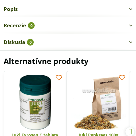
Popis
Recenzie
0
Diskusia
0
Alternatívne produkty
Jukl Fyrosan C tablety
Jukl Pankreas 100g