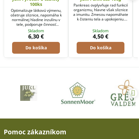
100ks
Pankreas ovplyvňuje rad funkcií
organizmu, hlavne však sliznice
Optimalizuje látkovú výmenu,
a imunitu. Zmesou napomáhate
ošetruje sliznice, napomáha k
k čisteniu tela a upokojeniu.
normálnej hladine inzulínu v
Podporuje vylučovanie tráviacich
tele, podporuje činnosť
štiav.
pankreasu.
Skladom
Skladom
6,30 €
4,50 €
Do košíka
Do košíka
Pomoc zákazníkom