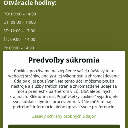
Otváracie hodiny:
PO: 09:00 – 14:00
UT: 09:00 – 14:00
ST: 12:00 – 17:00
ŠT: 09:00 – 14:00
PI: 09:00 – 14:00
Predvoľby súkromia
Poradňa
Cookies používame na zlepšenie vašej návštevy tejto
PO - PIA od 10:00 do 14:00
webovej stránky, analýzu jej výkonnosti a zhromažďovanie
údajov o jej používaní. Na tento účel môžeme použiť
nástroje a služby tretích strán a zhromaždené údaje sa
Telefón poradňa:
môžu preniesť k partnerom v EÚ, USA alebo iných
+421 903 996 513
krajinách. Kliknutím na „Prijať všetky cookies“ vyjadrujete
svoj súhlas s týmto spracovaním. Nižšie môžete nájsť
E-mail:
podrobné informácie alebo upraviť svoje preferencie.
poradna@pramenzdravia.sk
Zásady ochrany osobných údajov
©
2026
Copyright