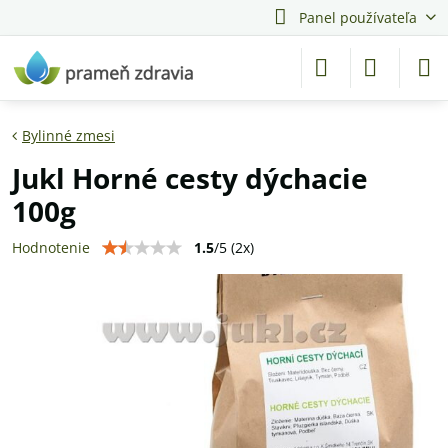
Panel používateľa
Bylinné zmesi
Jukl Horné cesty dýchacie
100g
1.5
/
5
(
2
x)
Hodnotenie