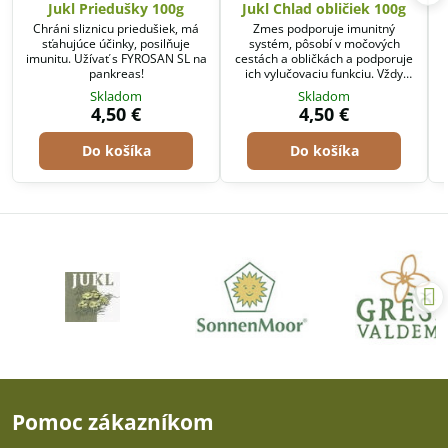
Jukl Priedušky 100g
Jukl Chlad obličiek 100g
Chráni sliznicu priedušiek, má
Zmes podporuje imunitný
sťahujúce účinky, posilňuje
systém, pôsobí v močových
imunitu. Užívať s FYROSAN SL na
cestách a obličkách a podporuje
pankreas!
ich vylučovaciu funkciu. Vždy
močiť “do poslednej kvapky” –
Skladom
Skladom
závěrečný prúd moču (z obličiek)
4,50 €
4,50 €
musí von!
Do košíka
Do košíka
Pomoc zákazníkom