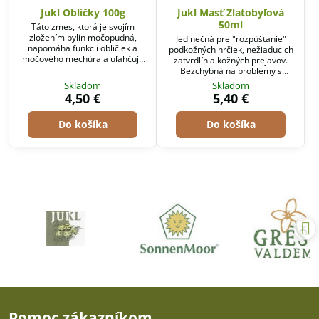
Jukl Obličky 100g
Jukl Masť Zlatobyľová
50ml
Táto zmes, ktorá je svojím
zložením bylín močopudná,
Jedinečná pre "rozpúšťanie"
napomáha funkcii obličiek a
podkožných hrčiek, nežiaducich
močového mechúra a uľahčuje
zatvrdlín a kožných prejavov.
vylučovanie. Dodržujte pitný
Bezchybná na problémy s
režim.
obličkami, močovými cestami,
Skladom
Skladom
látkovou výmenou, pri
4,50 €
5,40 €
reumatizme, dne, bronchitíde,
astme, ...
Do košíka
Do košíka
Pomoc zákazníkom