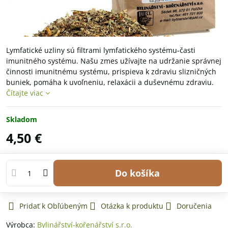
Lymfatické uzliny sú filtrami lymfatického systému-časti
imunitného systému. Našu zmes užívajte na udržanie správnej
činnosti imunitnému systému, prispieva k zdraviu slizničných
buniek, pomáha k uvoľneniu, relaxácii a duševnému zdraviu.
Čítajte viac
Skladom
4,50 €
Do košíka
Pridať k Obľúbeným
Otázka k produktu
Doručenia
Výrobca:
Bylinářství-kořenářství s.r.o.