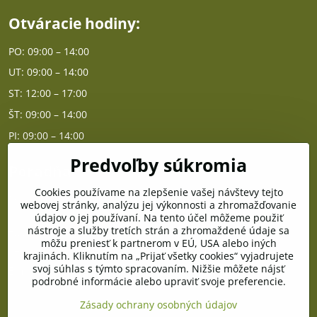
Otváracie hodiny:
PO: 09:00 – 14:00
UT: 09:00 – 14:00
ST: 12:00 – 17:00
ŠT: 09:00 – 14:00
PI: 09:00 – 14:00
Predvoľby súkromia
Poradňa
Cookies používame na zlepšenie vašej návštevy tejto
PO - PIA od 10:00 do 14:00
webovej stránky, analýzu jej výkonnosti a zhromažďovanie
údajov o jej používaní. Na tento účel môžeme použiť
nástroje a služby tretích strán a zhromaždené údaje sa
Telefón poradňa:
môžu preniesť k partnerom v EÚ, USA alebo iných
+421 903 996 513
krajinách. Kliknutím na „Prijať všetky cookies“ vyjadrujete
svoj súhlas s týmto spracovaním. Nižšie môžete nájsť
E-mail:
podrobné informácie alebo upraviť svoje preferencie.
poradna@pramenzdravia.sk
Zásady ochrany osobných údajov