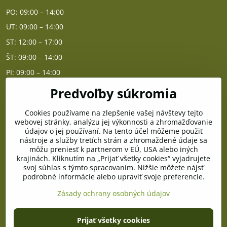
PO: 09:00 – 14:00
UT: 09:00 – 14:00
ST: 12:00 – 17:00
ŠT: 09:00 – 14:00
PI: 09:00 – 14:00
Predvoľby súkromia
Poradňa
Cookies používame na zlepšenie vašej návštevy tejto
PO - PIA od 10:00 do 14:00
webovej stránky, analýzu jej výkonnosti a zhromažďovanie
údajov o jej používaní. Na tento účel môžeme použiť
nástroje a služby tretích strán a zhromaždené údaje sa
Telefón poradňa:
môžu preniesť k partnerom v EÚ, USA alebo iných
+421 903 996 513
krajinách. Kliknutím na „Prijať všetky cookies“ vyjadrujete
svoj súhlas s týmto spracovaním. Nižšie môžete nájsť
E-mail:
podrobné informácie alebo upraviť svoje preferencie.
poradna@pramenzdravia.sk
Zásady ochrany osobných údajov
©
2026
Copyright
Prijať všetky cookies
Predvoľby súkromia
Zásady ochrany osobných údajov