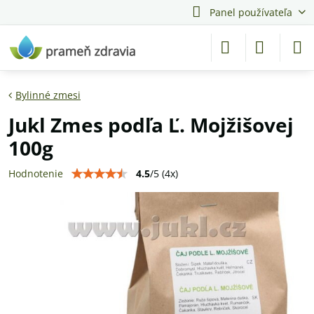
Panel používateľa
Bylinné zmesi
Jukl Zmes podľa Ľ. Mojžišovej
100g
4.5
/
5
(
4
x)
Hodnotenie