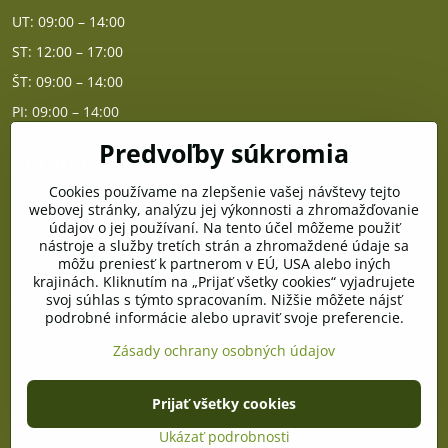
UT: 09:00 – 14:00
ST: 12:00 – 17:00
ŠT: 09:00 – 14:00
PI: 09:00 – 14:00
Predvoľby súkromia
Poradňa
Cookies používame na zlepšenie vašej návštevy tejto
PO - PIA od 10:00 do 14:00
webovej stránky, analýzu jej výkonnosti a zhromažďovanie
údajov o jej používaní. Na tento účel môžeme použiť
nástroje a služby tretích strán a zhromaždené údaje sa
Telefón poradňa:
môžu preniesť k partnerom v EÚ, USA alebo iných
+421 903 996 513
krajinách. Kliknutím na „Prijať všetky cookies“ vyjadrujete
svoj súhlas s týmto spracovaním. Nižšie môžete nájsť
E-mail:
podrobné informácie alebo upraviť svoje preferencie.
poradna@pramenzdravia.sk
Zásady ochrany osobných údajov
©
2026
Copyright
Prijať všetky cookies
Predvoľby súkromia
Zásady ochrany osobných údajov
Stav objednávky
Ukázať podrobnosti
Vytvorené pomocou:
BiznisWeb.sk