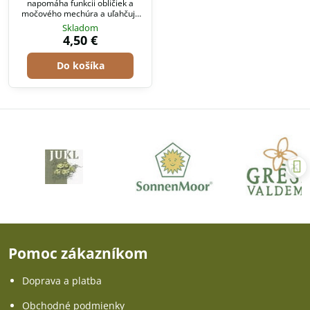
napomáha funkcii obličiek a
močového mechúra a uľahčuje
vylučovanie. Dodržujte pitný
Skladom
režim.
4,50 €
Do košíka
Pomoc zákazníkom
Doprava a platba
Obchodné podmienky