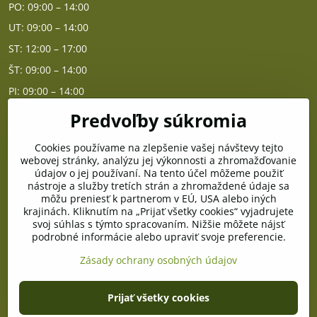
PO: 09:00 – 14:00
UT: 09:00 – 14:00
ST: 12:00 – 17:00
ŠT: 09:00 – 14:00
PI: 09:00 – 14:00
Predvoľby súkromia
Poradňa
Cookies používame na zlepšenie vašej návštevy tejto
PO - PIA od 10:00 do 14:00
webovej stránky, analýzu jej výkonnosti a zhromažďovanie
údajov o jej používaní. Na tento účel môžeme použiť
nástroje a služby tretích strán a zhromaždené údaje sa
Telefón poradňa:
môžu preniesť k partnerom v EÚ, USA alebo iných
+421 903 996 513
krajinách. Kliknutím na „Prijať všetky cookies“ vyjadrujete
svoj súhlas s týmto spracovaním. Nižšie môžete nájsť
E-mail:
podrobné informácie alebo upraviť svoje preferencie.
poradna@pramenzdravia.sk
Zásady ochrany osobných údajov
©
2026
Copyright
Prijať všetky cookies
Predvoľby súkromia
Zásady ochrany osobných údajov
Stav objednávky