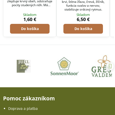
zlepšuje krvný obeh, odstraňuje
krvi, štítna žľaza, črevá, žlčník,
pocity studených nôh. Má
funkcia svalov a nervov,
výrazné potopudné a
stabilizuje srdcový rytmus.
močopudné účinky. Pomáha pri
Skladom
Skladom
ženských chorobách.
1,60 €
6,50 €
Do košíka
Do košíka
Pomoc zákazníkom
Doprava a platba