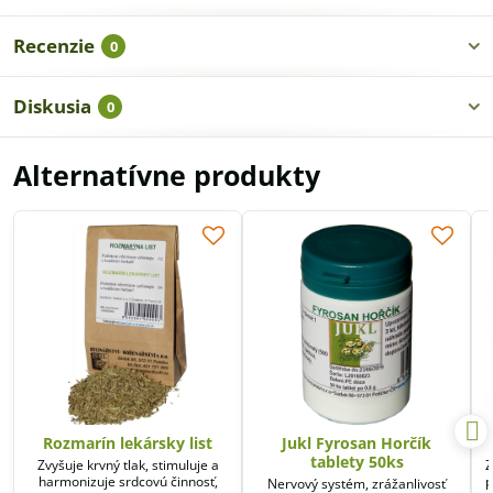
Recenzie
0
Diskusia
0
Alternatívne produkty
Rozmarín lekársky list
Jukl Fyrosan Horčík
tablety 50ks
Zvyšuje krvný tlak, stimuluje a
Z
harmonizuje srdcovú činnosť,
p
Nervový systém, zrážanlivosť