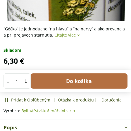
“Géčko” je jednoducho “na hlavu” a “na nervy” a ako prevencia
a pri prejavoch starnutia.
Čítajte viac
Skladom
6,30 €
Do košíka
Pridať k Obľúbeným
Otázka k produktu
Doručenia
Výrobca:
Bylinářství-kořenářství s.r.o.
Popis