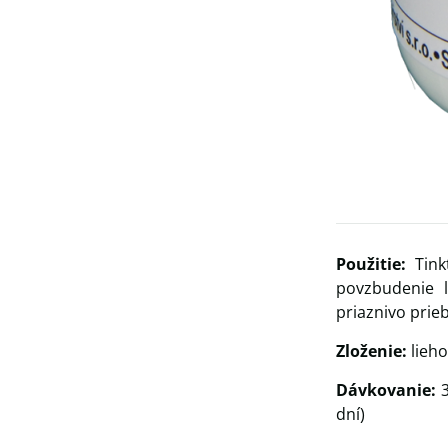
Použitie:
Tinkt
povzbudenie 
priaznivo prie
Zloženie:
lieh
Dávkovanie:
3
dní)