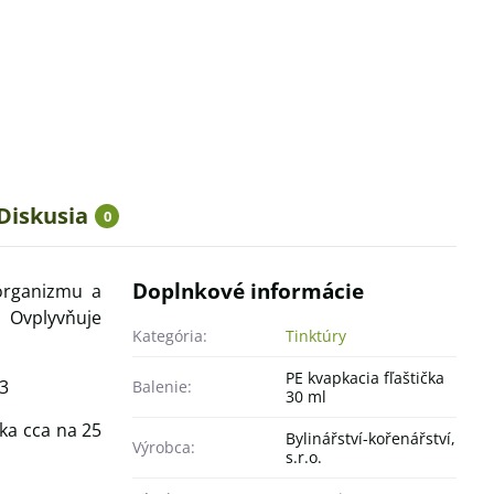
Diskusia
0
Doplnkové informácie
 organizmu a
 Ovplyvňuje
Kategória:
Tinktúry
PE kvapkacia fľaštička
D3
Balenie:
30 ml
ka cca na 25
Bylinářství-kořenářství,
Výrobca:
s.r.o.