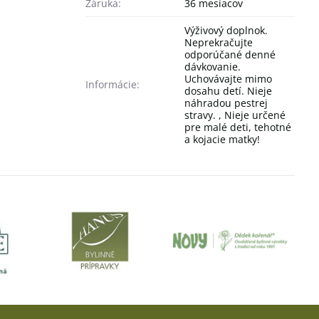
Záruka:
36 mesiacov
Výživový doplnok.
Neprekračujte
odporúčané denné
dávkovanie.
Uchovávajte mimo
Informácie:
dosahu detí. Nieje
náhradou pestrej
stravy. , Nieje určené
pre malé deti, tehotné
a kojacie matky!