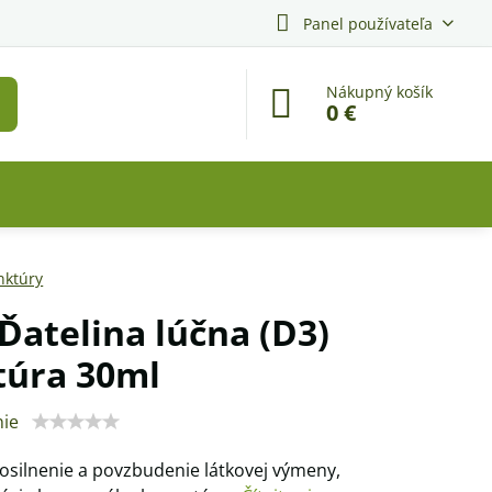
Panel používateľa
Nákupný košík
0 €
nktúry
 Ďatelina lúčna (D3)
túra 30ml
ie
osilnenie a povzbudenie látkovej výmeny,