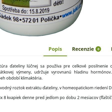
Popis
Recenzie
0
úra ďateliny lúčnej sa používa pre celkové posilnenie
látkovej výmeny, udržuje vyrovnanú hladinu hormónov.
beh období klimaktéria.
ovodný roztok extraktu ďateliny, v homeopatickom riedení 
x 8 kvapiek denne pred jedlom po dobu 2 mesiacov (fľaštič