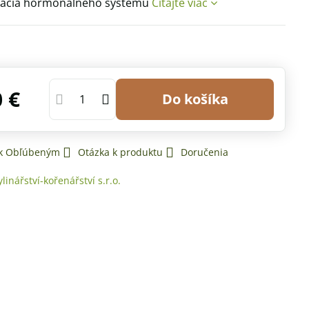
ácia hormonálneho systému
Čítajte viac
0 €
Do košíka
 k Obľúbeným
Otázka k produktu
Doručenia
ylinářství-kořenářství s.r.o.