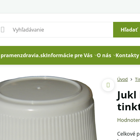
Hľadať
pramenzdravia.sk
Informácie pre Vás
O nás
Kontakty
Úvod
Ti
Jukl
tink
Hodnoten
Celkové p