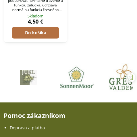
podporovať normálne trávenie a
funkciu žalúdka, udržiava
normálnu funkciu črevného
traktu, kde práve sídli významné
Skladom
množstvo buniek imunitného
4,50 €
systému.
Do košíka
Pomoc zákazníkom
Doprava a platba