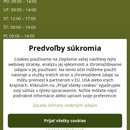
PO: 09:00 – 14:00
UT: 09:00 – 14:00
ST: 12:00 – 17:00
ŠT: 09:00 – 14:00
PI: 09:00 – 14:00
Predvoľby súkromia
Poradňa
Cookies používame na zlepšenie vašej návštevy tejto
PO - PIA od 10:00 do 14:00
webovej stránky, analýzu jej výkonnosti a zhromažďovanie
údajov o jej používaní. Na tento účel môžeme použiť
nástroje a služby tretích strán a zhromaždené údaje sa
Telefón poradňa:
môžu preniesť k partnerom v EÚ, USA alebo iných
+421 903 996 513
krajinách. Kliknutím na „Prijať všetky cookies“ vyjadrujete
svoj súhlas s týmto spracovaním. Nižšie môžete nájsť
E-mail:
podrobné informácie alebo upraviť svoje preferencie.
poradna@pramenzdravia.sk
Zásady ochrany osobných údajov
©
2026
Copyright
Prijať všetky cookies
Predvoľby súkromia
Zásady ochrany osobných údajov
Stav objednávky