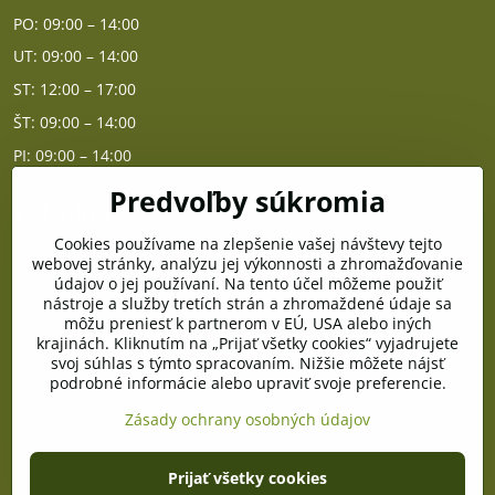
PO: 09:00 – 14:00
UT: 09:00 – 14:00
ST: 12:00 – 17:00
ŠT: 09:00 – 14:00
PI: 09:00 – 14:00
Predvoľby súkromia
Poradňa
Cookies používame na zlepšenie vašej návštevy tejto
PO - PIA od 10:00 do 14:00
webovej stránky, analýzu jej výkonnosti a zhromažďovanie
údajov o jej používaní. Na tento účel môžeme použiť
nástroje a služby tretích strán a zhromaždené údaje sa
Telefón poradňa:
môžu preniesť k partnerom v EÚ, USA alebo iných
+421 903 996 513
krajinách. Kliknutím na „Prijať všetky cookies“ vyjadrujete
svoj súhlas s týmto spracovaním. Nižšie môžete nájsť
E-mail:
podrobné informácie alebo upraviť svoje preferencie.
poradna@pramenzdravia.sk
Zásady ochrany osobných údajov
©
2026
Copyright
Prijať všetky cookies
Predvoľby súkromia
Zásady ochrany osobných údajov