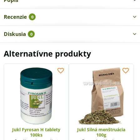
Recenzie
0
Diskusia
0
Alternatívne produkty
Jukl Fyrosan H tablety
Jukl Silná menštruácia
100ks
100g