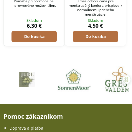
Pomáha pri hormonálnej
Zmes odporúčaná pre
nerovnováhe mužov i žien.
menštruačný konfort, prispieva k
normálnemu priebehu
menštruácie.
Skladom
Skladom
6,30 €
4,50 €
Do košíka
Do košíka
Pomoc zákazníkom
Doprava a platba