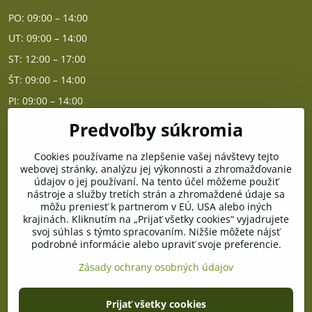
PO: 09:00 – 14:00
UT: 09:00 – 14:00
ST: 12:00 – 17:00
ŠT: 09:00 – 14:00
PI: 09:00 – 14:00
Predvoľby súkromia
Poradňa
Cookies používame na zlepšenie vašej návštevy tejto
PO - PIA od 10:00 do 14:00
webovej stránky, analýzu jej výkonnosti a zhromažďovanie
údajov o jej používaní. Na tento účel môžeme použiť
nástroje a služby tretích strán a zhromaždené údaje sa
Telefón poradňa:
môžu preniesť k partnerom v EÚ, USA alebo iných
+421 903 996 513
krajinách. Kliknutím na „Prijať všetky cookies“ vyjadrujete
svoj súhlas s týmto spracovaním. Nižšie môžete nájsť
E-mail:
podrobné informácie alebo upraviť svoje preferencie.
poradna@pramenzdravia.sk
Zásady ochrany osobných údajov
©
2026
Copyright
Prijať všetky cookies
Predvoľby súkromia
Zásady ochrany osobných údajov