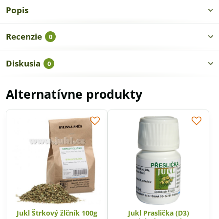
Popis
Recenzie
0
Diskusia
0
Alternatívne produkty
Jukl Štrkový žlčník 100g
Jukl Praslička (D3)