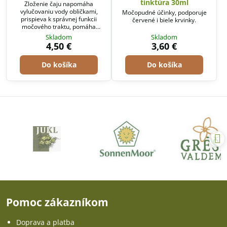
tinktúra 30ml
Zloženie čaju napomáha
vylučovaniu vody obličkami,
Močopudné účinky, podporuje
prispieva k správnej funkcii
červené i biele krvinky.
močového traktu, pomáha
činnosti pečene. Čaj doplňte o
Skladom
Skladom
tinktúru Zemedym a
4,50 €
3,60 €
Lomikameň, LEMISON a PITNÚ
rašelinu! A dietka !!
Do košíka
Do košíka
Pomoc zákazníkom
Doprava a platba