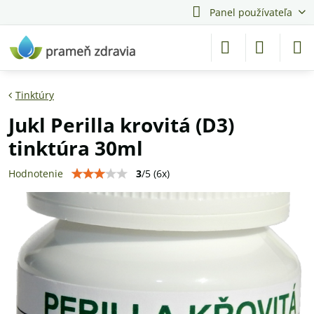
Panel používateľa
Tinktúry
Jukl Perilla krovitá (D3)
tinktúra 30ml
3
/
5
(
6
x)
Hodnotenie