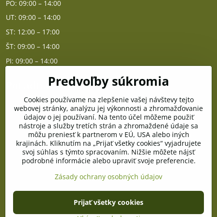
PO: 09:00 – 14:00
UT: 09:00 – 14:00
ST: 12:00 – 17:00
ŠT: 09:00 – 14:00
PI: 09:00 – 14:00
Predvoľby súkromia
Poradňa
Cookies používame na zlepšenie vašej návštevy tejto
PO - PIA od 10:00 do 14:00
webovej stránky, analýzu jej výkonnosti a zhromažďovanie
údajov o jej používaní. Na tento účel môžeme použiť
nástroje a služby tretích strán a zhromaždené údaje sa
Telefón poradňa:
môžu preniesť k partnerom v EÚ, USA alebo iných
+421 903 996 513
krajinách. Kliknutím na „Prijať všetky cookies“ vyjadrujete
svoj súhlas s týmto spracovaním. Nižšie môžete nájsť
E-mail:
podrobné informácie alebo upraviť svoje preferencie.
poradna@pramenzdravia.sk
Zásady ochrany osobných údajov
©
2026
Copyright
Prijať všetky cookies
Predvoľby súkromia
Zásady ochrany osobných údajov
Stav objednávky