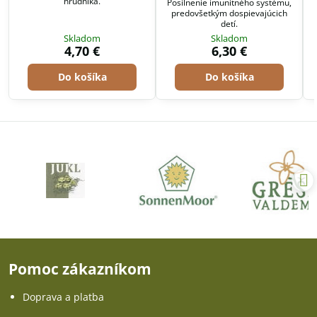
hrudníka.
Posilnenie imunitného systému,
predovšetkým dospievajúcich
detí.
Skladom
Skladom
4,70 €
6,30 €
Do košíka
Do košíka
Pomoc zákazníkom
Doprava a platba