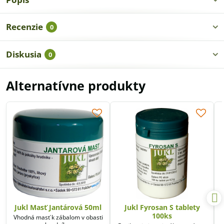
Recenzie
0
Diskusia
0
Alternatívne produkty
Jukl Masť Jantárová 50ml
Jukl Fyrosan S tablety
100ks
Vhodná masť k zábalom v obasti