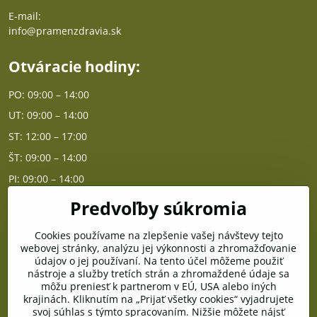
E-mail:
info@pramenzdravia.sk
Otváracie hodiny:
PO: 09:00 – 14:00
UT: 09:00 – 14:00
ST: 12:00 – 17:00
ŠT: 09:00 – 14:00
PI: 09:00 – 14:00
Predvoľby súkromia
Poradňa
Cookies používame na zlepšenie vašej návštevy tejto
PO - PIA od 10:00 do 14:00
webovej stránky, analýzu jej výkonnosti a zhromažďovanie
údajov o jej používaní. Na tento účel môžeme použiť
nástroje a služby tretích strán a zhromaždené údaje sa
Telefón poradňa:
môžu preniesť k partnerom v EÚ, USA alebo iných
+421 903 996 513
krajinách. Kliknutím na „Prijať všetky cookies“ vyjadrujete
svoj súhlas s týmto spracovaním. Nižšie môžete nájsť
E-mail: