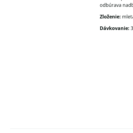
odbúrava nadb
Zloženie:
mletá
Dávkovanie:
3