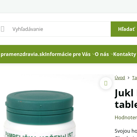
Hľadať
pramenzdravia.sk
Informácie pre Vás
O nás
Kontakty
Úvod
Ta
Jukl
tabl
Hodnoten
Svojou ho