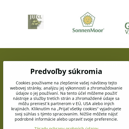
Pomoc zákazníkom
Kontakt
Predvoľby súkromia
Doprava a platba
OZC JUŽANKA
gen. Svobodu
Cookies používame na zlepšenie vašej návštevy tejto
Obchodné podmienky
webovej stránky, analýzu jej výkonnosti a zhromažďovanie
Telefón:
údajov o jej používaní. Na tento účel môžeme použiť
+421 903 996
Reklamačné podmienky
nástroje a služby tretích strán a zhromaždené údaje sa
môžu preniesť k partnerom v EÚ, USA alebo iných
E-mail:
Ochrana osobných údajov
krajinách. Kliknutím na „Prijať všetky cookies“ vyjadrujete
info@pramen
svoj súhlas s týmto spracovaním. Nižšie môžete nájsť
Pravidlá cookies
podrobné informácie alebo upraviť svoje preferencie.
Vyžiadanie osobných údajov
Zásady ochrany osobných údajov