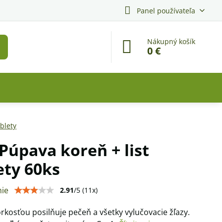
Panel používateľa
Nákupný košík
0 €
blety
 Púpava koreň + list
ety 60ks
ie
2.91
/
5
(
11
x)
rkosťou posilňuje pečeň a všetky vylučovacie žľazy.