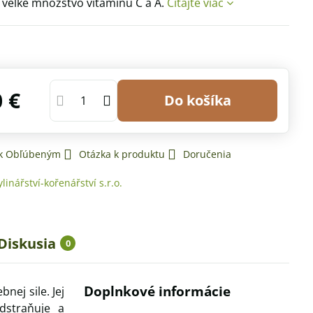
veľké množstvo vitamínu C a A.
Čítajte viac
0 €
Do košíka
 k Obľúbeným
Otázka k produktu
Doručenia
ylinářství-kořenářství s.r.o.
Diskusia
0
Doplnkové informácie
nej sile. Jej
dstraňuje a