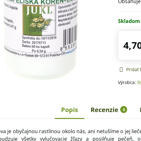
Obsahuje 
Skladom
4,7
Pridať
Výrobca:
B
Popis
Recenzie
0
a je obyčajnou rastlinou okolo nás, ani netušíme o jej liečeb
udzuje všetky vylučovacie žľazy a posilňuje pečeň, o