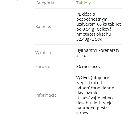
Kategória:
Tablety
PE dóza s
bezpečnostným
uzáverom 60 ks tabliet
Balenie:
po 0,54 g. Celková
hmotnosť obsahu
32,40g (± 5%)
Bylinářství-kořenářství,
Výrobca:
s.r.o.
Záruka:
36 mesiacov
Výživový doplnok.
Neprekračujte
odporúčané denné
dávkovanie.
Informácie:
Uchovávajte mimo
dosahu detí. Nieje
náhradou pestrej
stravy.