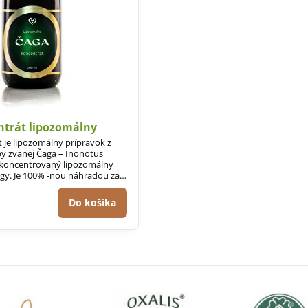
ntrát lipozomálny
 je lipozomálny prípravok z
y zvanej Čaga – Inonotus
o koncentrovaný lipozomálny
agy. Je 100% -nou náhradou za
in, ktorý sa už nesmie dovážať
tam bol zaradený do kategórie
Do košíka