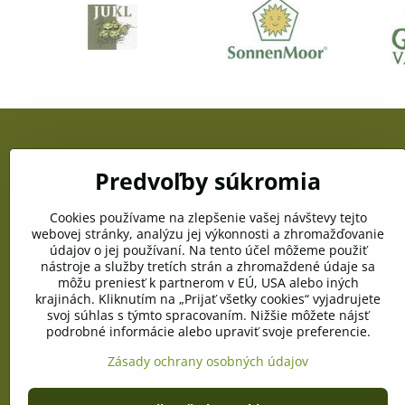
Pomoc zákazníkom
Kontakt
Predvoľby súkromia
Doprava a platba
OZC JUŽANKA
gen. Svobodu
Cookies používame na zlepšenie vašej návštevy tejto
Obchodné podmienky
webovej stránky, analýzu jej výkonnosti a zhromažďovanie
Telefón:
údajov o jej používaní. Na tento účel môžeme použiť
+421 903 996
Reklamačné podmienky
nástroje a služby tretích strán a zhromaždené údaje sa
môžu preniesť k partnerom v EÚ, USA alebo iných
E-mail:
Ochrana osobných údajov
krajinách. Kliknutím na „Prijať všetky cookies“ vyjadrujete
info@pramen
svoj súhlas s týmto spracovaním. Nižšie môžete nájsť
Pravidlá cookies
podrobné informácie alebo upraviť svoje preferencie.
Vyžiadanie osobných údajov
Zásady ochrany osobných údajov