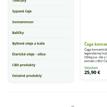
Tinktúry
Sypané čaje
Sonnenmoor
Balíčky
Bylinné oleje a kaše
Čaga konce
Čaga koncentrát
legendárnej hub
Éterické oleje - silice
Obliquus. Ide 
extrakt z BIO Č
CBD produkty
tradičný befung
Skladom
z Ruska, keďže 
25,90 €
liekov.
Ostatné produkty