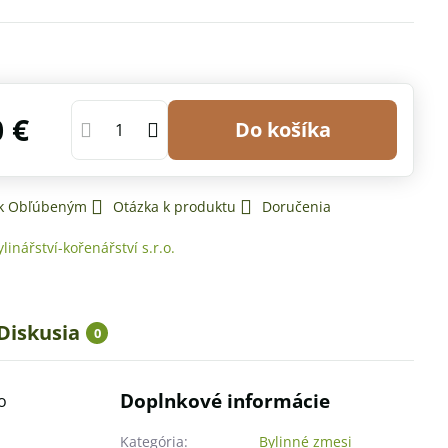
0 €
Do košíka
 k Obľúbeným
Otázka k produktu
Doručenia
ylinářství-kořenářství s.r.o.
Diskusia
0
Doplnkové informácie
o
Kategória:
Bylinné zmesi