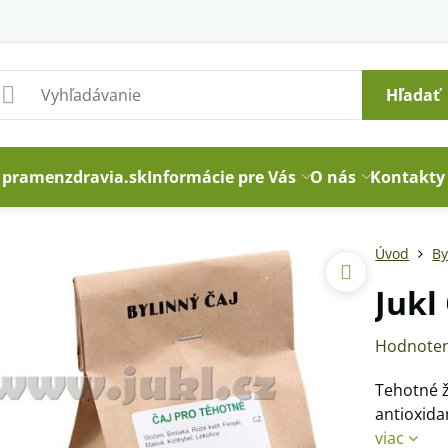
Hľadať
pramenzdravia.sk
Informácie pre Vás
O nás
Kontakty
Úvod
By
Jukl
Hodnoten
Tehotné ž
antioxida
viac