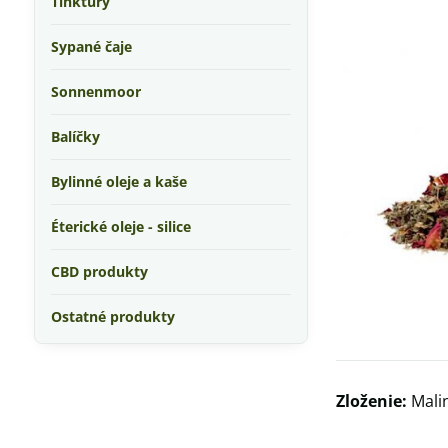
Tinktúry
Sypané čaje
Sonnenmoor
Balíčky
Bylinné oleje a kaše
Éterické oleje - silice
CBD produkty
Ostatné produkty
Zloženie:
Malin