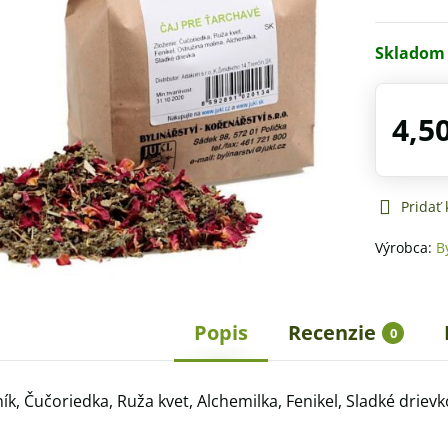
Skladom
4,5
Pridať
Výrobca:
B
Popis
Recenzie
0
ík, Čučoriedka, Ruža kvet, Alchemilka, Fenikel, Sladké drievk